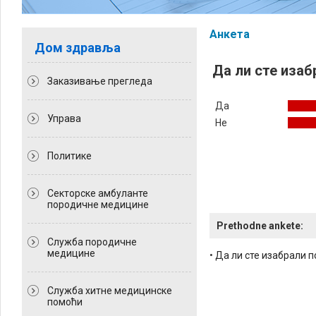
Анкета
Дом здравља
Да ли сте изаб
Заказивање прегледа
Да
Управа
Не
Политикe
Секторске амбуланте
породичне медицине
Prethodne ankete:
Служба породичне
медицине
•
Да ли сте изабрали 
Служба хитне медицинске
помоћи