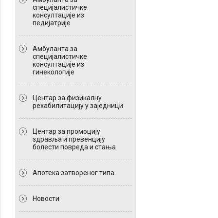
специјалистичке
консултације из
педијатрије
Амбуланта за
специјалистичке
консултације из
гинекологије
Центар за физикалну
рехабилитацију у заједници
Центар за промоцију
здравља и превенцију
болести повреда и стања
Апотека затвореног типа
Новости