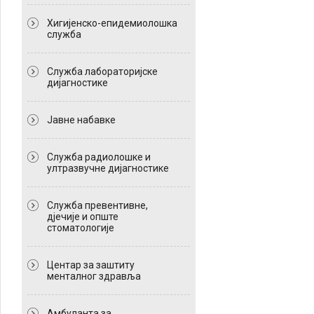
Хигијенско-епидемиолошка
служба
Служба лабораторијске
дијагностике
Јавне набавке
Служба радиолошке и
ултразвучне дијагностике
Служба превентивне,
дјечије и опште
стоматологије
Центар за заштиту
менталног здравља
Амбуланта за