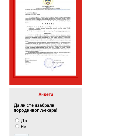
Анкета
Да ли сте изабрали
породичног љекара!
Да
Не