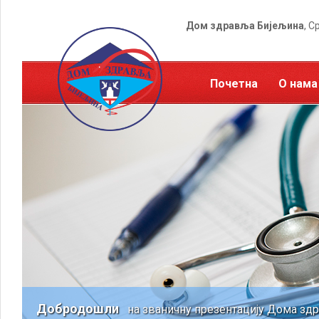
Дом здравља Бијељина
, С
Почетна
О нама
Добродошли
на званичну презентацију Дома зд