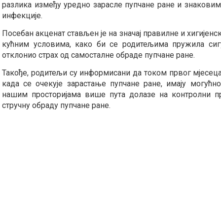
разлика између уредно зарасле пупчане ране и знаковим
инфекције.
Посебан акценат стављен је на значај правилне и хигијенс
кућним условима, како би се родитељима пружила сиг
отклонио страх од самосталне обраде пупчане ране.
Такође, родитељи су информисани да током првог мјесец
када се очекује зарастање пупчане ране, имају могућно
нашим просторијама више пута долазе на контролни п
стручну обраду пупчане ране.