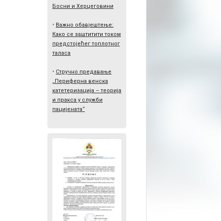
Босни и Херцеговини
•
Важно обавјештење:
Како се заштитити током
предстојећег топлотног
таласа
•
Стручно предавање
„Периферна венска
катетеризација – теорија
и пракса у служби
пацијената“