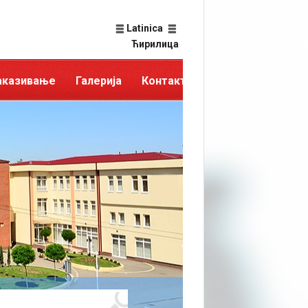
Latinica
Ћирилица
аказивање
Галерија
Контакт