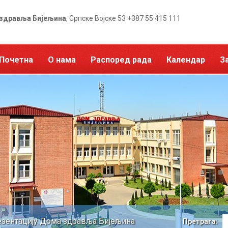
здравља Бијељина
, Српске Војске 53 +387 55 415 111
Почетна
О нама
Распоред рада
Календар
З
зентацију Дома здравља Бијељина
Претрага: