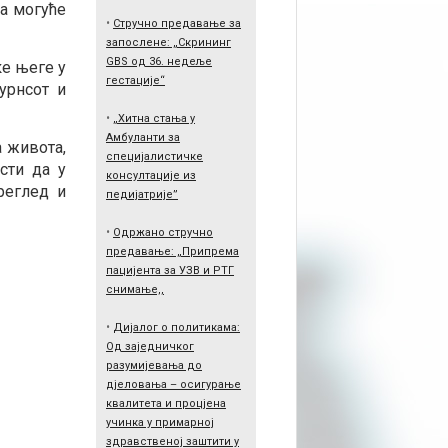
а могуће
•
Стручно предавање за
запослене: „Скрининг
GBS од 36. недеље
ке његе у
гестације“
урнсот и
•
„Хитна стања у
Амбуланти за
а живота,
специјалистичке
сти да у
консултације из
реглед и
педијатрије”
•
Одржано стручно
предавање: „Припрема
пацијента за УЗВ и РТГ
снимање,,
•
Дијалог о политикама:
Од заједничког
разумијевања до
дјеловања – осигурање
квалитета и процјена
учинка у примарној
здравственој заштити у