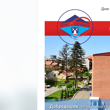
Дом 
Добродошли
на званичну пре