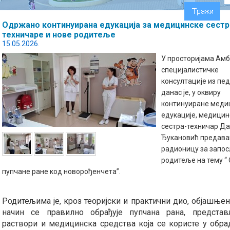
Oдржано континуирана едукација за медицинске сестр
техничаре и нове родитеље
15.05.2026.
У просторијама Амб
специјалистичке
консултације из пед
данас је, у оквиру
континуиране меди
едукације, медицин
сестра-техничар Да
Ђукановић предава
радионицу за запос
родитеље на тему “
пупчане ране код новорођенчета”.
Родитељима је, кроз теоријски и практични дио, објашњен
начин се правилно обрађује пупчана рана, предста
раствори и медицинска средства која се користе у обра