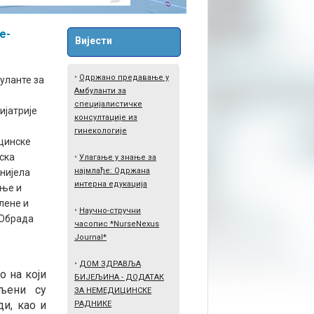
е-
Вијести
•
Одржано предавање у
уланте за
Амбуланти за
специјалистичке
ијатрије
консултације из
гинекологије
цинске
ска
•
Улагање у знање за
најмлађе: Одржана
нијела
интерна едукација
ње и
лене и
•
Научно-стручни
 Обрада
часопис *NurseNexus
Journal*
•
ДОМ ЗДРАВЉА
о на који
БИЈЕЉИНА - ДОДАТАК
вљени су
ЗА НЕМЕДИЦИНСКЕ
ди, као и
РАДНИКЕ