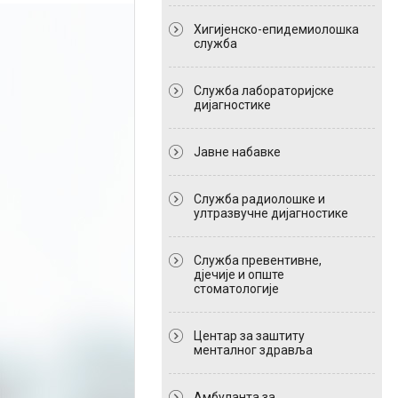
Хигијенско-епидемиолошка
служба
Служба лабораторијске
дијагностике
Јавне набавке
Служба радиолошке и
ултразвучне дијагностике
Служба превентивне,
дјечије и опште
стоматологије
Центар за заштиту
менталног здравља
Амбуланта за