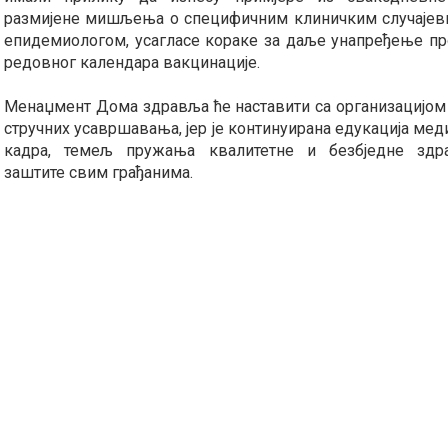
размијене мишљења о специфичним клиничким случајев
епидемиологом, усагласе кораке за даље унапређење п
редовног календара вакцинације.
Менаџмент Дома здравља ће наставити са организацијом
стручних усавршавања, јер је континуирана едукација ме
кадра, темељ пружања квалитетне и безбједне здр
заштите свим грађанима.