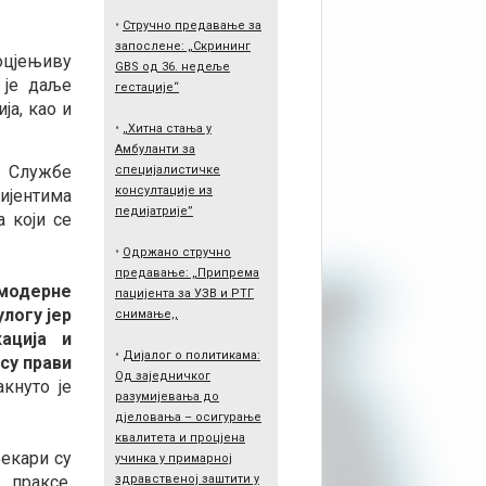
•
Стручно предавање за
запослене: „Скрининг
оцјењиву
GBS од 36. недеље
 је даље
гестације“
ја, као и
•
„Хитна стања у
Амбуланти за
и Службе
специјалистичке
консултације из
ијентима
педијатрије”
 који се
•
Одржано стручно
предавање: „Припрема
модерне
пацијента за УЗВ и РТГ
логу јер
снимање,,
ација и
•
Дијалог о политикама:
су прави
Од заједничког
кнуто је
разумијевања до
дјеловања – осигурање
квалитета и процјена
Љекари су
учинка у примарној
 праксе,
здравственој заштити у