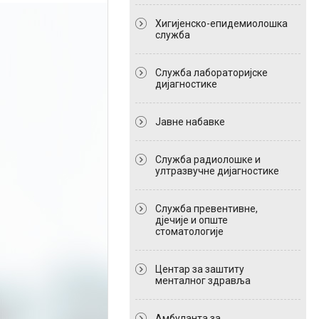
Хигијенско-епидемиолошка
служба
Служба лабораторијске
дијагностике
Јавне набавке
Служба радиолошке и
ултразвучне дијагностике
Служба превентивне,
дјечије и опште
стоматологије
Центар за заштиту
менталног здравља
Амбуланта за