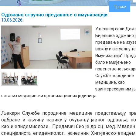
Одржано стручно предавање о имунизацији
10.06.2026.
У великој сали Дом
Бијељина одржано ј
предавање на изуз
важну и актуелну те
Имунизација“. Пред
било намијењено
првенствено љека
Службе породичне
медицине, као
заинтересованим 
осталих медицински организационих јединица.
Љекари Службе породичне медицине представљају прв
одбране и кључну карику у очувању јавног здравља, по
као и епидемиолози. Предавач био је др сц. мед. Младен 
специјалиста епидемиолог, начелник Хигијенско-епиде