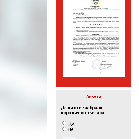
Анкета
Да ли сте изабрали
породичног љекара!
Да
Не