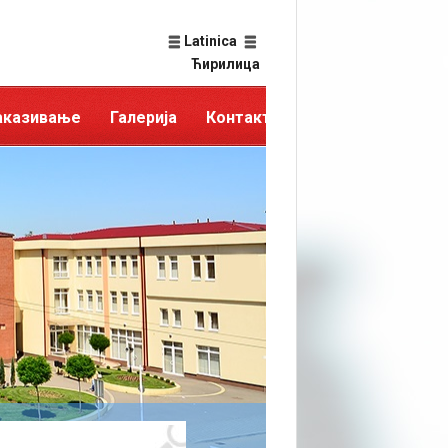
Latinica
Ћирилица
аказивање
Галерија
Контакт