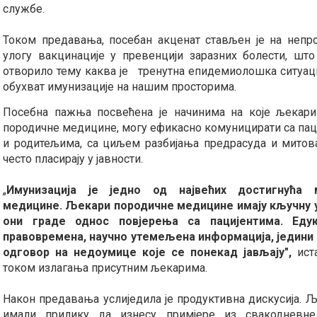
службе.
Током предавања, посебан акценат стављен је на непр
улогу вакцинације у превенцији заразних болести, што
отворило тему каква је тренутна епидемиолошка ситуаци
обухват имунизације на нашим просторима.
Посебна пажња посвећена је начинима на које љекар
породичне медицине, могу ефикасно комуницирати са пац
и родитељима, са циљем разбијања предрасуда и митова
често пласирају у јавности.
„
Имунизација је једно од највећих достигнућа 
медицине. Љекари породичне медицине имају кључну у
они граде однос повјерења са пацијентима. Едук
правовремена, научно утемељена информација, једини 
одговор на недоумице које се понекад јављају",
иста
током излагања присутним љекарима.
Након предавања услиједила је продуктивна дискусија. 
имали прилику да изнесу примјере из свакодневне