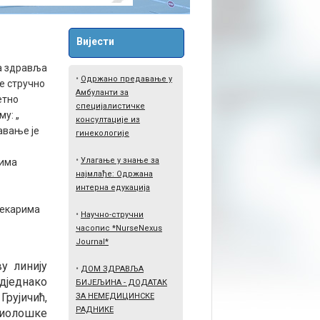
Вијести
а здравља
•
Одржано предавање у
е стручно
Амбуланти за
етно
специјалистичке
му: „
консултације из
авање је
гинекологије
•
Улагање у знање за
рима
најмлађе: Одржана
интерна едукација
љекарима
•
Научно-стручни
часопис *NurseNexus
Journal*
у линију
•
ДОМ ЗДРАВЉА
дједнако
БИЈЕЉИНА - ДОДАТАК
Грујичић,
ЗА НЕМЕДИЦИНСКЕ
РАДНИКЕ
миолошке