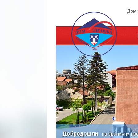
Дом 
Добродошли
на званичну пре