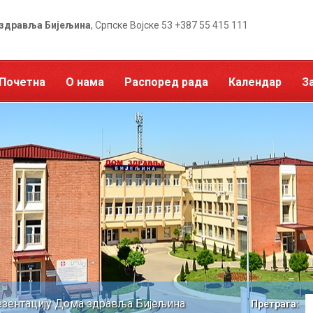
здравља Бијељина
, Српске Војске 53 +387 55 415 111
Почетна
О нама
Распоред рада
Календар
З
зентацију Дома здравља Бијељина
Претрага: