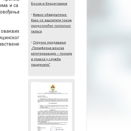
Босни и Херцеговини
има и са
ровођења
•
Важно обавјештење:
Како се заштитити током
предстојећег топлотног
 оваквих
таласа
дицинског
•
Стручно предавање
авствене
„Периферна венска
катетеризација – теорија
и пракса у служби
пацијената“