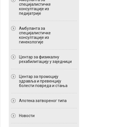
специјалистичке
консултације из
педијатрије
Амбуланта за
специјалистичке
консултације из
гинекологије
Центар за физикалну
рехабилитацију у заједници
Центар за промоцију
здравља и превенцију
болести повреда и стања
Апотека затвореног типа
Новости