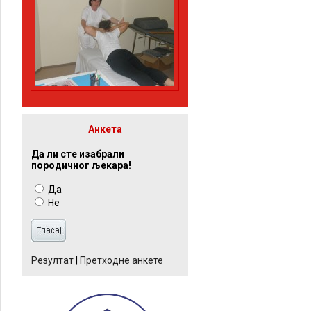
Анкета
Да ли сте изабрали
породичног љекара!
Да
Не
Резултат
|
Претходне анкете