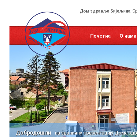
Дом здравља Бијељина
, С
Почетна
О нама
Добродошли
на званичну презентацију Дома зд