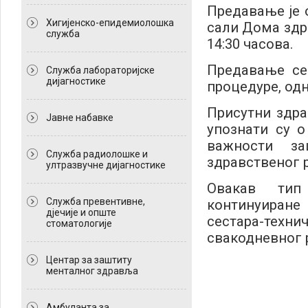
Предавање је о
Хигијенско-епидемиолошка
сали Дома здр
служба
14:30 часова.
Предавање се
Служба лабораторијске
дијагностике
процедуре, одн
Присутни здра
Јавне набавке
упознати су о
важности за
Служба радиолошке и
здравственог 
ултразвучне дијагностике
Овакав тип
Служба превентивне,
континуиран
дјечије и опште
сестара-техн
стоматологије
свакодневног 
Центар за заштиту
менталног здравља
Амбуланта за