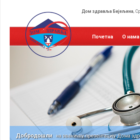
Дом здравља Бијељина
, С
Почетна
О нама
Добродошли
на званичну презентацију Дома зд