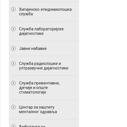
Хигијенско-епидемиолошка
служба
Служба лабораторијске
дијагностике
Јавне набавке
Служба радиолошке и
ултразвучне дијагностике
Служба превентивне,
дјечије и опште
стоматологије
Центар за заштиту
менталног здравља
Амбуланта за