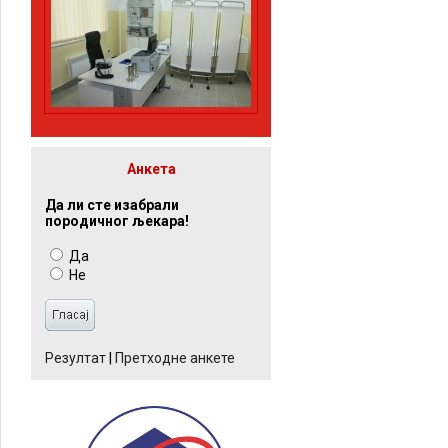
Анкета
Да ли сте изабрали
породичног љекара!
Да
Не
Резултат
|
Претходне анкете