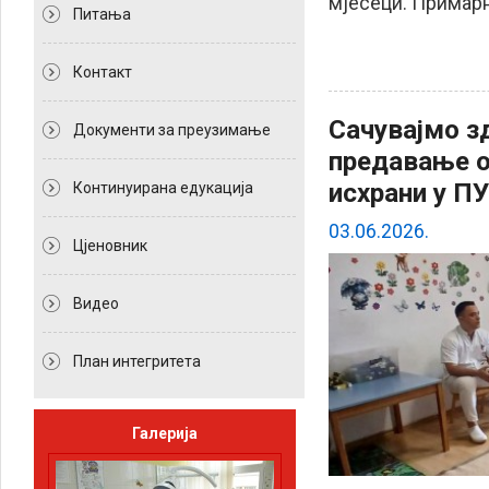
мјесеци. Примарн
Питања
Контакт
Сачувајмо з
Документи за преузимање
предавање о 
исхрани у ПУ
Континуирана едукација
03.06.2026.
Цјеновник
Видео
План интегритета
Галерија