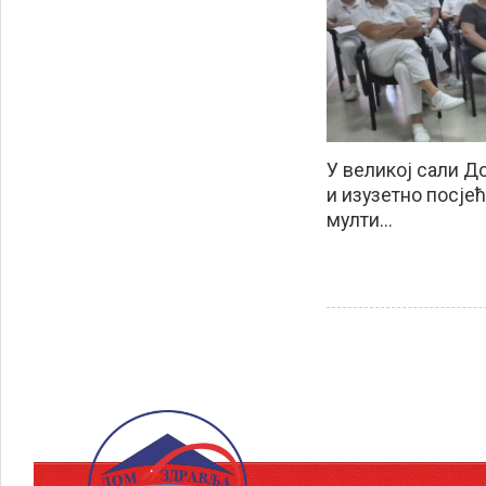
У великој сали Д
и изузетно посје
мулти...