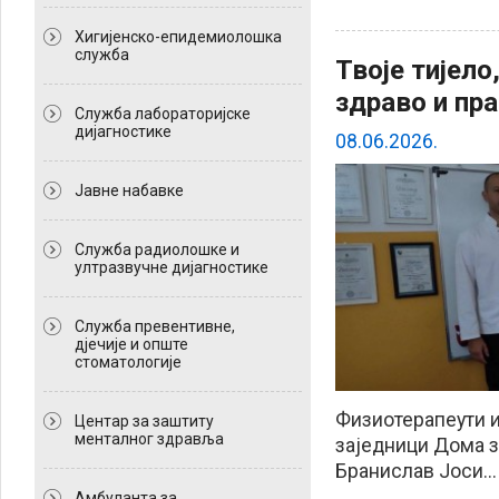
Хигијенско-епидемиолошка
служба
Твоје тијело
здраво и пр
Служба лабораторијске
дијагностике
08.06.2026.
Јавне набавке
Служба радиолошке и
ултразвучне дијагностике
Служба превентивне,
дјечије и опште
стоматологије
Физиотерапеути и
Центар за заштиту
менталног здравља
заједници Дома 
Бранислав Јоси...
Амбуланта за