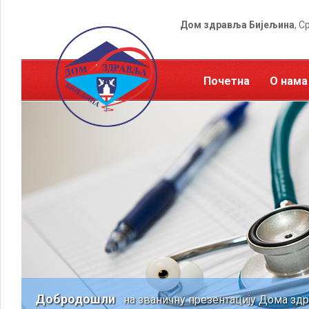
Дом здравља Бијељина
, С
Почетна
О нама
Добродошли
на званичну презентацију Дома зд