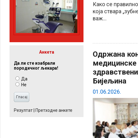
Како се правилно 
која ствара „зубн
важ...
Анкета
Одржана кон
медицинске 
Да ли сте изабрали
породичног љекара!
здравствен
Да
Бијељина
Не
01.06.2026.
Резултат
|
Претходне анкете