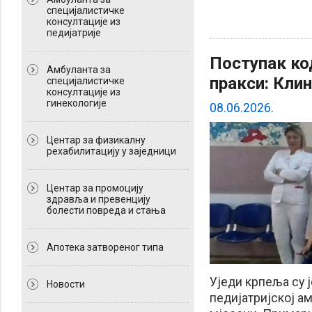
специјалистичке
консултације из
педијатрије
Поступак код
Амбуланта за
пракси: Кли
специјалистичке
консултације из
гинекологије
08.06.2026.
Центар за физикалну
рехабилитацију у заједници
Центар за промоцију
здравља и превенцију
болести повреда и стања
Апотека затвореног типа
Уједи крпеља су 
Новости
педијатријској а