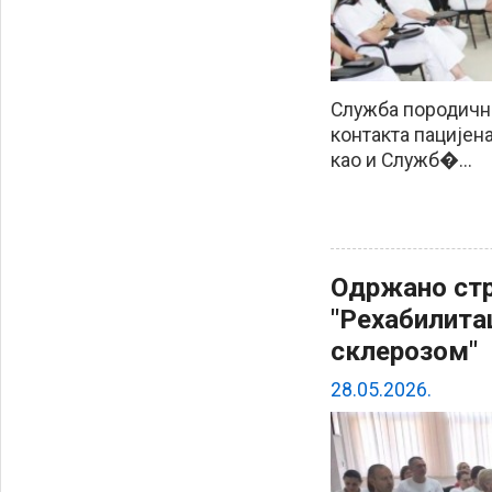
Служба породичн
контакта пацијен
као и Служб�...
Одржано ст
"Рехабилита
склерозом"
28.05.2026.