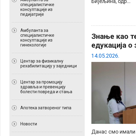
Бијељина, одр...
специјалистичке
консултације из
педијатрије
Амбуланта за
Знање као т
специјалистичке
консултације из
едукација о 
гинекологије
14.05.2026.
Центар за физикалну
рехабилитацију у заједници
Центар за промоцију
здравља и превенцију
болести повреда и стања
Апотека затвореног типа
Новости
Данас смо имали 