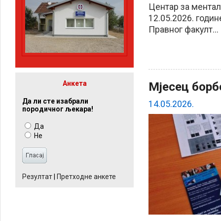
Центaр за мента
12.05.2026. годин
Правног факулт...
Анкета
Mјесец борб
Да ли сте изабрали
14.05.2026.
породичног љекара!
Да
Не
Резултат
|
Претходне анкете