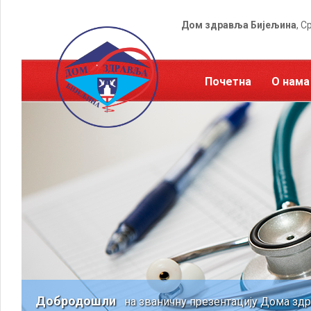
Дом здравља Бијељина
, С
Почетна
О нама
Добродошли
на званичну презентацију Дома зд