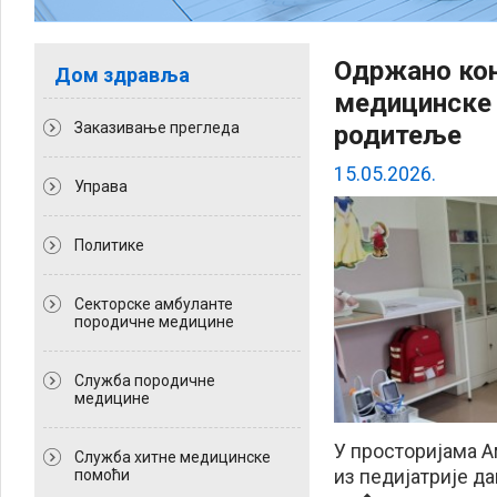
Oдржано кон
Дом здравља
медицинске 
Заказивање прегледа
родитеље
15.05.2026.
Управа
Политикe
Секторске амбуланте
породичне медицине
Служба породичне
медицине
У просторијама А
Служба хитне медицинске
из педијатрије д
помоћи