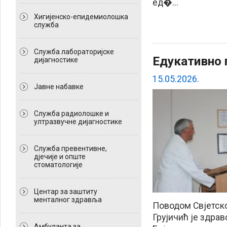
ед�...
Хигијенско-епидемиолошка
служба
Служба лабораторијске
Едукативно
дијагностике
15.05.2026.
Јавне набавке
Служба радиолошке и
ултразвучне дијагностике
Служба превентивне,
дјечије и опште
стоматологије
Центар за заштиту
менталног здравља
Поводом Свјетско
Грујичић је здр
Амбуланта за