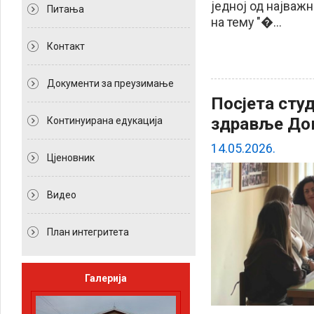
једној од најваж
Питања
на тему "�...
Контакт
Документи за преузимање
Посјета сту
здравље До
Континуирана едукација
14.05.2026.
Цјеновник
Видео
План интегритета
Галерија