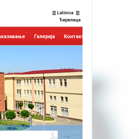
Latinica
Ћирилица
аказивање
Галерија
Контакт