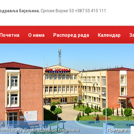
здравља Бијељина
, Српске Војске 53 +387 55 415 111
Почетна
О нама
Распоред рада
Календар
З
зентацију Дома здравља Бијељина
Претрага: