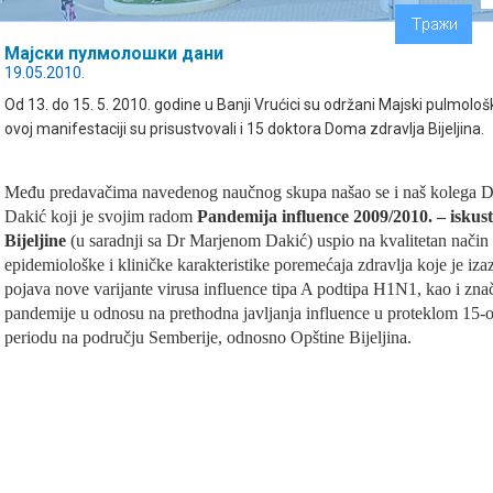
Мајски пулмолошки дани
19.05.2010.
Od 13. do 15. 5. 2010. godine u Banji Vrućici su održani Majski pulmološk
ovoj manifestaciji su prisustvovali i 15 doktora Doma zdravlja Bijeljina.
Među predavačima navedenog naučnog skupa našao se i naš kolega D
Dakić koji je svojim radom
Pandemija influence 2009/2010. – iskust
Bijeljine
(u saradnji sa Dr Marjenom Dakić) uspio na kvalitetan način
epidemiološke i kliničke karakteristike poremećaja zdravlja koje je iza
pojava nove varijante virusa influence tipa A podtipa H1N1, kao i znač
pandemije u odnosu na prethodna javljanja influence u proteklom 15-
periodu na području Semberije, odnosno Opštine Bijeljina.