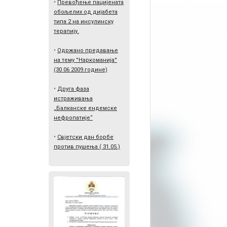
•
Превођење пацијената
обољелих од дијабета
типа 2 на инсулинску
терапију.
•
Одржано предавање
на тему ''Наркоманија''
(30 06 2009.године)
•
Друга фаза
истраживања
„Балканске ендемске
нефропатије“
•
Свјетски дан борбе
против пушења ( 31.05.)