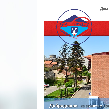
Дом 
Добродошли
на званичну пре