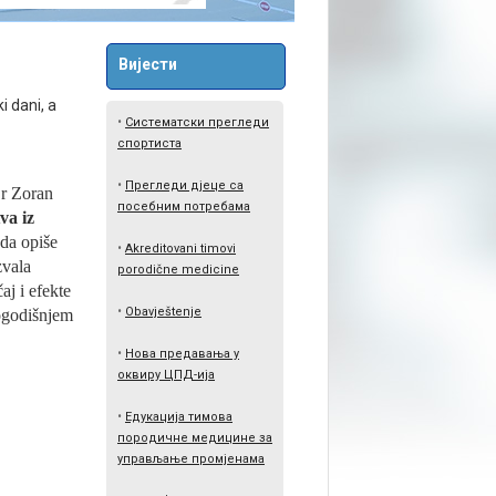
Вијести
i dani, a
•
Систематски прегледи
спортиста
•
Прегледи дјеце са
r Zoran
посебним потребама
va iz
 da opiše
•
Akreditovani timovi
zvala
porodične medicine
aj i efekte
•
Obavještenje
ogodišnjem
•
Нова предавања у
оквиру ЦПД-ија
•
Едукација тимова
породичне медицине за
управљање промјенама