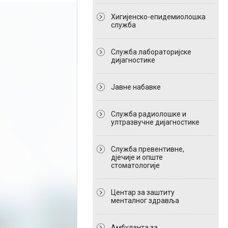
Хигијенско-епидемиолошка
служба
Служба лабораторијске
дијагностике
Јавне набавке
Служба радиолошке и
ултразвучне дијагностике
Служба превентивне,
дјечије и опште
стоматологије
Центар за заштиту
менталног здравља
Амбуланта за