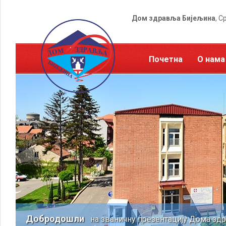
Дом здравља Бијељина
, С
Почетна
О нама
Добродошли
на званичну презентацију Дома зд