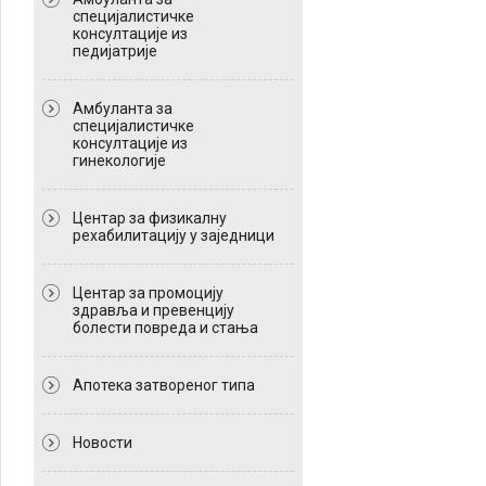
специјалистичке
консултације из
педијатрије
Амбуланта за
специјалистичке
консултације из
гинекологије
Центар за физикалну
рехабилитацију у заједници
Центар за промоцију
здравља и превенцију
болести повреда и стања
Апотека затвореног типа
Новости