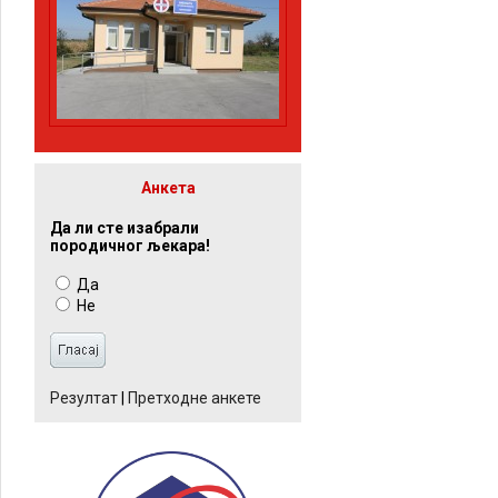
Анкета
Да ли сте изабрали
породичног љекара!
Да
Не
Резултат
|
Претходне анкете