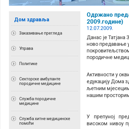
Одржано предав
Дом здравља
2009.године)
12.07.2009.
Заказивање прегледа
Данас је Татјана
ново предавање у
Управа
покровитељством
породичне медици
Политикe
Активности у окв
Секторске амбуланте
едукацију Дома 
породичне медицине
љетним мјесецима
нашим просторима
Служба породичне
медицине
У препуној пре
Служба хитне медицинске
високом нивоу 
помоћи