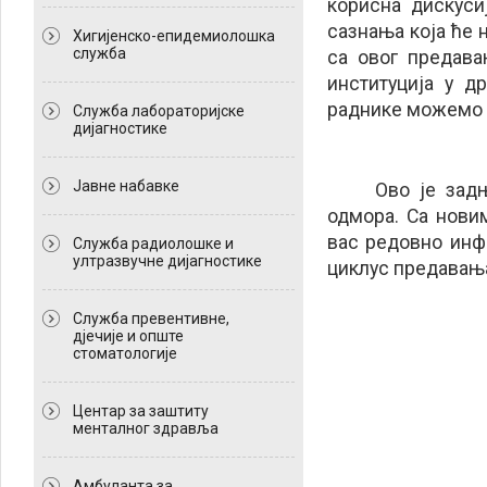
корисна дискуси
сазнања која ће 
Хигијенско-епидемиолошка
служба
са овог предава
институција у д
раднике можемо о
Служба лабораторијске
дијагностике
Јавне набавке
Ово је зад
одмора. Са нови
вас редовно инф
Служба радиолошке и
ултразвучне дијагностике
циклус предавањ
Служба превентивне,
дјечије и опште
стоматологије
Центар за заштиту
менталног здравља
Амбуланта за