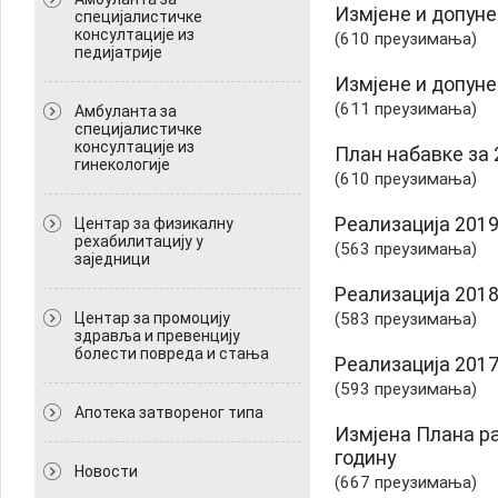
Измјене и допуне
специјалистичке
консултације из
(610 преузимања)
педијатрије
Измјене и допуне
(611 преузимања)
Амбуланта за
специјалистичке
консултације из
План набавке за 
гинекологије
(610 преузимања)
Реализација 2019
Центар за физикалну
рехабилитацију у
(563 преузимања)
заједници
Реализација 2018.
Центар за промоцију
(583 преузимања)
здравља и превенцију
болести повреда и стања
Реализација 2017
(593 преузимања)
Апотека затвореног типа
Измјена Плана р
годину
Новости
(667 преузимања)