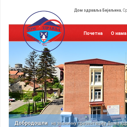
Дом здравља Бијељина
, С
Почетна
О нама
Добродошли
на званичну презентацију Дома зд