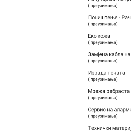
( преузимања)
Поништење - Рач
( преузимања)
Еко кожа
( преузимања)
Замјена кабла на
( преузимања)
Израда печата
( преузимања)
Мрежа ребраста
( преузимања)
Сервис на алармн
( преузимања)
Технички материј