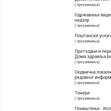
( преузимања)
Одржавање видео
надзор
( преузимања)
Поштанске услуг
( преузимања)
Претходни и пер
Дома здравља Б
( преузимања)
Седмична локалн
редовног инфор
( преузимања)
Тонери
( преузимања)
Поништењe - Исп