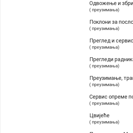
Одвожење и збр
( преузимања)
Поклони за посл
( преузимања)
Преглед и серви
( преузимања)
Прегледи радник
( преузимања)
Преузимање, тра
( преузимања)
Сервис опреме п
( преузимања)
Цвијеће
( преузимања)