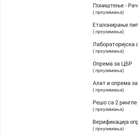
Поништење - Рач
( преузимања)
Еталонирање пи
( преузимања)
Лабораторијска 
( преузимања)
Опрема за ЦБР
( преузимања)
Алат и опрема з
( преузимања)
Решо са 2 рингле
( преузимања)
Верификација оп
( преузимања)