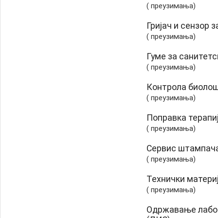
( преузимања)
Гријач и сензор 
( преузимања)
Гуме за санитетс
( преузимања)
Контрола биоло
( преузимања)
Поправка терапиј
( преузимања)
Сервис штампач
( преузимања)
Технички матери
( преузимања)
Одржавање лабор