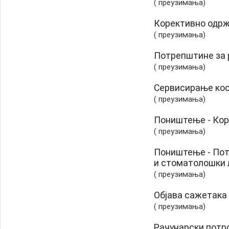
( преузимања)
Корективно одр
( преузимања)
Потрепштине за 
( преузимања)
Сервисирање кос
( преузимања)
Поништење - Ко
( преузимања)
Поништење - Пот
и стоматолошки 
( преузимања)
Објава сажетака
( преузимања)
Рачунарски потр