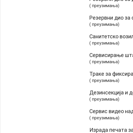
( преузимања)
Резервни дио за
( преузимања)
Санитетско вози
( преузимања)
Сервисирање шт
( преузимања)
Траке за фиксир
( преузимања)
Дезинсекција и д
( преузимања)
Сервис видео на
( преузимања)
Израда печата з