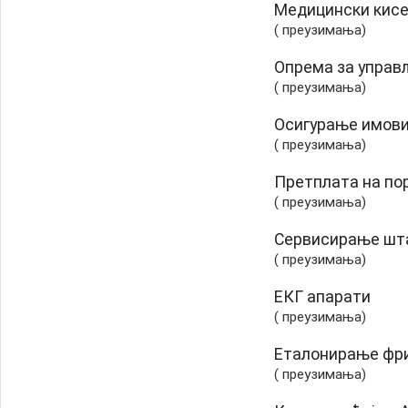
Медицински кис
( преузимања)
Опрема за упра
( преузимања)
Осигурање имови
( преузимања)
Претплата на по
( преузимања)
Сервисирање шт
( преузимања)
ЕКГ апарати
( преузимања)
Еталонирање фр
( преузимања)