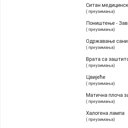
Ситан медицинск
( преузимања)
Поништење - Зав
( преузимања)
Одржавање сани
( преузимања)
Врата са заштит
( преузимања)
Цвијеће
( преузимања)
Матична плоча з
( преузимања)
Халогена лампа
( преузимања)