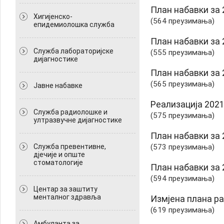
План набавки за 2
Хигијенско-
(564 преузимања)
епидемиолошка служба
План набавки за 2
Служба лабораторијске
(555 преузимања)
дијагностике
План набавки за 
(565 преузимања)
Јавне набавке
Реализација 2021
Служба радиолошке и
(575 преузимања)
ултразвучне дијагностике
План набавки за 2
Служба превентивне,
(573 преузимања)
дјечије и опште
стоматологије
План набавки за 
(594 преузимања)
Центар за заштиту
менталног здравља
Измјена плана ра
(619 преузимања)
Амбуланта за