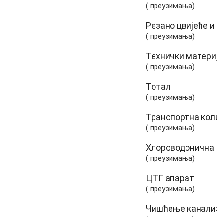
( преузимања)
Резано цвијеће и
( преузимања)
Технички материј
( преузимања)
Тотал
( преузимања)
Транспортна кол
( преузимања)
Хлороводонична 
( преузимања)
ЦТГ апарат
( преузимања)
Чишћење канализ