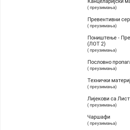
Канцеларијски м
( преузимања)
Превентивни сер
( преузимања)
Поништење - Пре
(ЛОТ 2)
( преузимања)
Пословно пропаг
( преузимања)
Технички матери
( преузимања)
Лијекови са Лист
( преузимања)
Чаршафи
( преузимања)