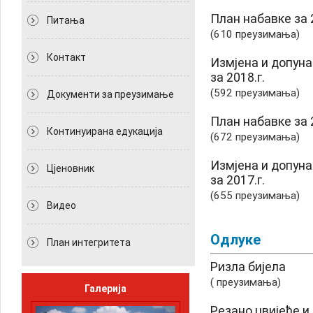
План набавке за 
Питања
(610 преузимања)
Контакт
Измјена и допун
за 2018.г.
(592 преузимања)
Документи за преузимање
План набавке за 
Континуирана едукација
(672 преузимања)
Измјена и допун
Цјеновник
за 2017.г.
(655 преузимања)
Видео
Одлуке
План интегритета
Ризла бијела
( преузимања)
Галерија
Резано цвијеће и