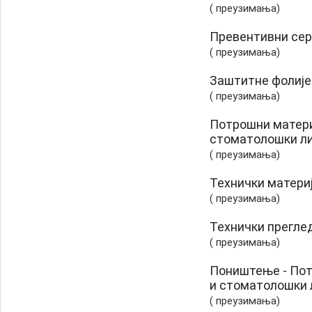
( преузимања)
Превентивни сер
( преузимања)
Заштитне фолије
( преузимања)
Потрошни матери
стоматолошки ли
( преузимања)
Технички матери
( преузимања)
Технички прегле
( преузимања)
Поништење - Пот
и стоматолошки л
( преузимања)