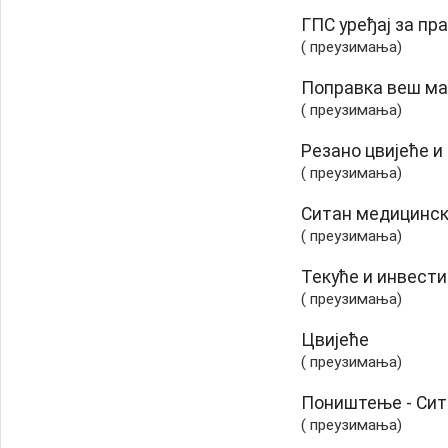
ГПС уређај за пр
( преузимања)
Поправка веш м
( преузимања)
Резано цвијеће и
( преузимања)
Ситан медицинск
( преузимања)
Текуће и инвест
( преузимања)
Цвијеће
( преузимања)
Поништењe - Сит
( преузимања)