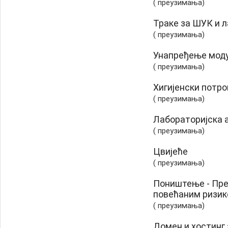
( преузимања)
Траке за ШУК и 
( преузимања)
Унапређење мод
( преузимања)
Хигијенски потр
( преузимања)
Лабораторијска 
( преузимања)
Цвијеће
( преузимања)
Поништењe - Прег
повећаним ризик
( преузимања)
Домен и хостинг з