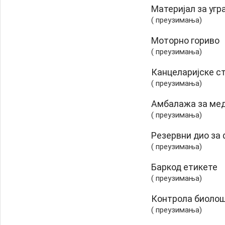
Материјал за угр
( преузимања)
Моторно гориво
( преузимања)
Канцеларијске с
( преузимања)
Амбалажа за мед
( преузимања)
Резервни дио за
( преузимања)
Баркод етикете
( преузимања)
Контрола биоло
( преузимања)