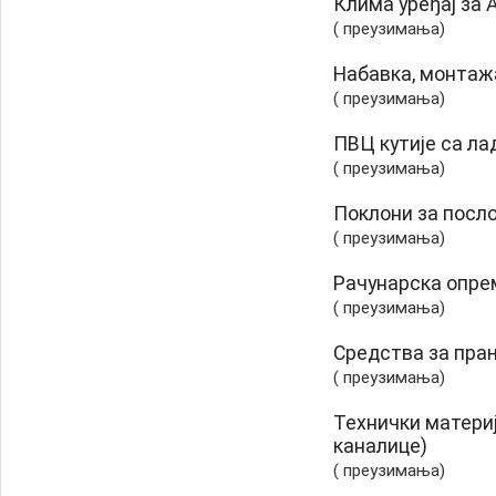
Клима уређај за
( преузимања)
Набавка, монтаж
( преузимања)
ПВЦ кутије са л
( преузимања)
Поклони за посл
( преузимања)
Рачунарска опре
( преузимања)
Средства за пра
( преузимања)
Технички материј
каналице)
( преузимања)