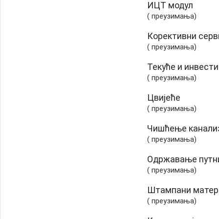
ИЦТ модул
( преузимања)
Корективни серви
( преузимања)
Текуће и инвест
( преузимања)
Цвијеће
( преузимања)
Чишћење канализ
( преузимања)
Одржавање путн
( преузимања)
Штампани матер
( преузимања)