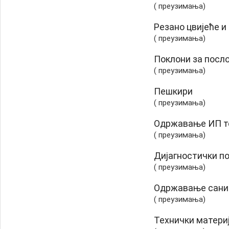
( преузимања)
Резано цвијеће и
( преузимања)
Поклони за посл
( преузимања)
Пешкири
( преузимања)
Одржавање ИП т
( преузимања)
Дијагностички п
( преузимања)
Одржавање сани
( преузимања)
Технички матери