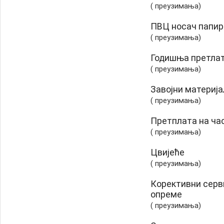
( преузимања)
ПВЦ носач папир
( преузимања)
Годишња претлат
( преузимања)
Завојни материја
( преузимања)
Претплата на ча
( преузимања)
Цвијеће
( преузимања)
Корективни серв
опреме
( преузимања)