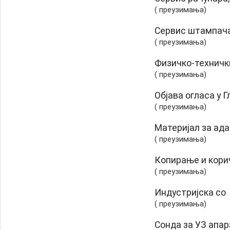
( преузимања)
Сервис штампач
( преузимања)
Физичко-техничк
( преузимања)
Објава огласа у 
( преузимања)
Материјал за ада
( преузимања)
Копирање и кор
( преузимања)
Индустријска со
( преузимања)
Сонда за УЗ апарат