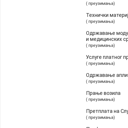
( преузимања)
Технички материј
( преузимања)
Одржавање модул
и медицинских с
( преузимања)
Услуге платног 
( преузимања)
Одржавање аплик
( преузимања)
Прање возила
( преузимања)
Претплата на Сл
( преузимања)