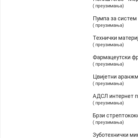
( преузимања)
Пумпа за систем
( преузимања)
Технички матери
( преузимања)
Фармацеутски ф
( преузимања)
Цвијетни аранж
( преузимања)
АДСЛ интернет п
( преузимања)
Брзи стрептокок
( преузимања)
Зуботехнички ми