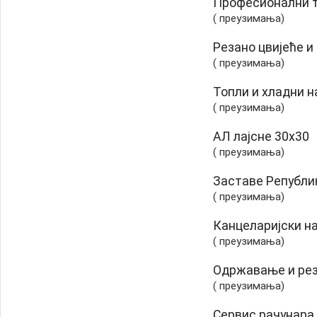
Професионални 
( преузимања)
Резано цвијеће и
( преузимања)
Топли и хладни 
( преузимања)
АЛ лајсне 30х30
( преузимања)
Заставе Републи
( преузимања)
Канцеларијски н
( преузимања)
Одржавање и рез
( преузимања)
Сервис рачунара