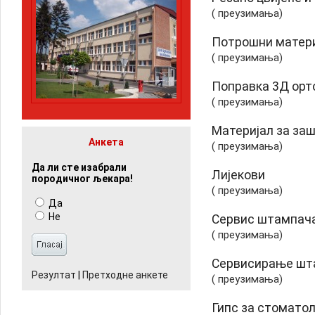
( преузимања)
Потрошни матери
( преузимања)
Поправка 3Д орт
( преузимања)
Материјал за заш
Анкета
( преузимања)
Да ли сте изабрали
Лијекови
породичног љекара!
( преузимања)
Да
Не
Сервис штампача
( преузимања)
Сервисирање шта
Резултат
|
Претходне анкете
( преузимања)
Гипс за стоматол