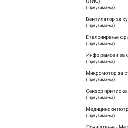
(ЛИС)
( преузимања)
Вентилатор за к
( преузимања)
Еталонирање фр
( преузимања)
Инфо рамови за 
( преузимања)
Микромотор за с
( преузимања)
Сензор притиска
( преузимања)
Медицински потр
( преузимања)
Поништење - Мед