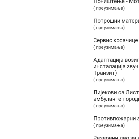
Поништење - Мот
( преузимања)
Потрошни матери
( преузимања)
Сервис косачице
( преузимања)
Адаптација вози
инсталација звуч
Транзит)
( преузимања)
Лијекови са Лист
амбуланте пород
( преузимања)
Противпожарни 
( преузимања)
Резервни дио за 