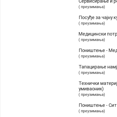
Сервисирање и р
( преузимања)
Посуђе за чајну 
( преузимања)
Медицински потр
( преузимања)
Поништењe - Мед
( преузимања)
Тапацирање намј
( преузимања)
Технички материја
умиваоник)
( преузимања)
Поништење - Сит
( преузимања)