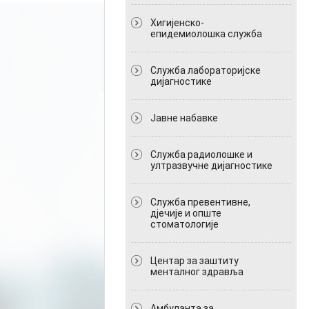
Хигијенско-
епидемиолошка служба
Служба лабораторијске
дијагностике
Јавне набавке
Служба радиолошке и
ултразвучне дијагностике
Служба превентивне,
дјечије и опште
стоматологије
Центар за заштиту
менталног здравља
Амбуланта за