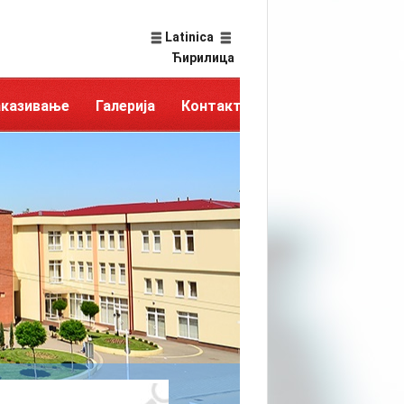
Latinica
Ћирилица
аказивање
Галерија
Контакт