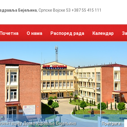
здравља Бијељина
, Српске Војске 53 +387 55 415 111
Почетна
О нама
Распоред рада
Календар
З
езентацију Дома здравља Бијељина
Претрага: