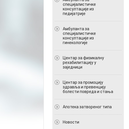
специјалистичке
консултације из
педијатрије
Амбуланта за
специјалистичке
консултације из
гинекологије
Центар за физикалну
рехабилитацију у
заједници
Центар за промоцију
здравља и превенцију
болести повреда и стања
Апотека затвореног типа
Новости