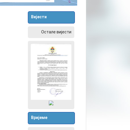
Вијести
Остале вијести
Вријеме