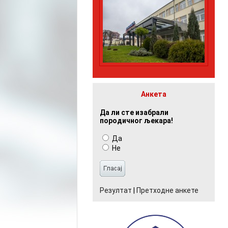
Анкета
Да ли сте изабрали
породичног љекара!
Да
Не
Резултат
|
Претходне анкете