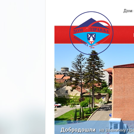
Дом 
Добродошли
на званичну пр