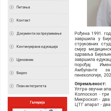
Питања
Контакт
Рођена 1991. го
Документи за преузимање
завршила у Биј
струковних студ
Континуирана едукација
смјер медицинс
здравља Бијељ
завршила едукац
Цјеновник
порођај. Имен
Амбуланте за
Видео
гинекологије, 202
Опремљеност:
План интегритета
Ултра-звучни апа
Колпоскоп - три
Микроскоп - два
Галерија
ЦТГ апарат - два