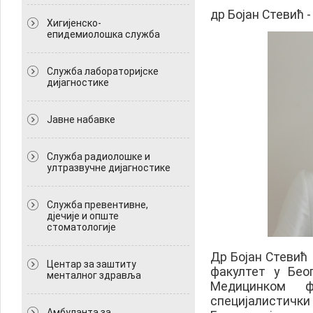
др Бојан Стевић
Хигијенско-
епидемиолошка служба
Служба лабораторијске
дијагностике
Јавне набавке
Служба радиолошке и
ултразвучне дијагностике
Служба превентивне,
дјечије и опште
стоматологије
Др Бојан Стевић 
Центар за заштиту
факултет у Беог
менталног здравља
Медицинком ф
специјалистички
Амбуланта за