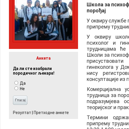
Школа за психоф
порођај
У оквиру службе 
припрему трудниц
У оквиру школ
психолог и ги
трудницама ће 
Школи за психоф
Анкета
присуствовати
гинеколога у До
Да ли сте изабрали
нису регистро
породичног љекара!
консултације из г
Да
Комерцијална у
Не
трудница за поро
подразумјева 
теоријског и пра
Резултат
|
Претходне анкете
Термини одржа
припрему трудни