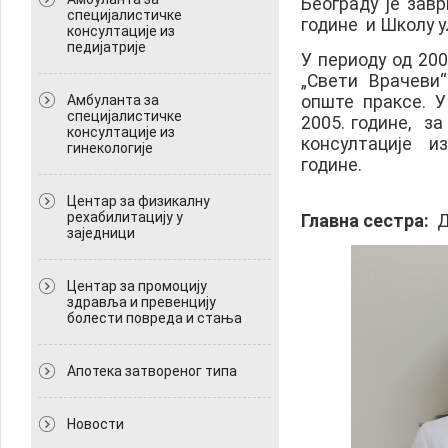
Београду је зав
специјалистичке
године и Школу у
консултације из
педијатрије
У периоду од 200
„Свети Врачеви
опште праксе. 
Амбуланта за
специјалистичке
2005. године, з
консултације из
консултације и
гинекологије
године.
Центар за физикалну
рехабилитацију у
Главна сестра:
Д
заједници
Центар за промоцију
здравља и превенцију
болести повреда и стања
Апотека затвореног типа
Новости