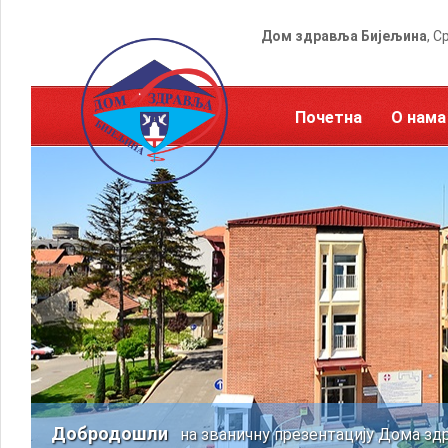
Дом здравља Бијељина
, С
Почетна
О нама
Добродошли
на званичну презентацију Дома зд