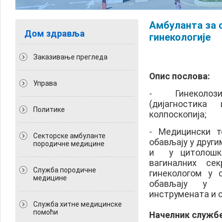
Амбуланта за с
Дом здравља
гинекологије
Заказивање прегледа
Опис послова:
Управа
- Гинеколози
(дијагностика
Политикe
колпоскопија;
- Медицински т
Секторске амбуланте
обављају у друг
породичне медицине
и у цитолошко
вагиналних се
Служба породичне
гинекологом у 
медицине
обављају у о
инструмената и 
Служба хитне медицинске
помоћи
Начелник службе