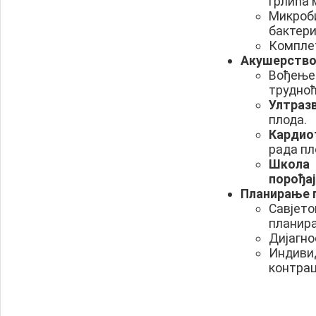
грлића 
Микро
бактери
Комплет
Акушерство 
Вођење
трудноћ
Ултраз
плода.
Кардио
рада пл
Школа 
порођај
Планирање 
Савјет
планир
Дијагно
Индиви
контрац