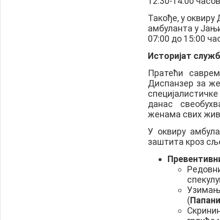
12:30-14:00 часов
Такође, у оквиру
амбуланта у Јањ
07:00 до 15:00 ча
Историјат служб
Пратећи саврем
Диспанзер за же
специјалистичке
данас свеобухв
женама свих жив
У оквиру амбул
заштита кроз сљ
Превентивни
Редовн
спекулу
Узима
(
Папан
Скрини