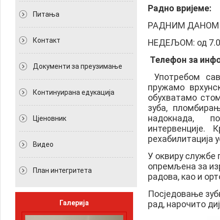
Радно вријеме:
Питања
РАДНИМ ДАНОМ И 
Контакт
НЕДЕЉОМ: од 7.00
Телефон за инфо
Документи за преузимање
Употребом савр
пружамо врхунс
Континуирана едукација
обухватамо стом
зуба, пломбира
надокнада, п
Цјеновник
интервенције. 
рехабилитација
Видео
У оквиру службе 
опремљена за из
План интегритета
радова, као и о
Посједовање зуб
Галерија
рад, нарочито ди