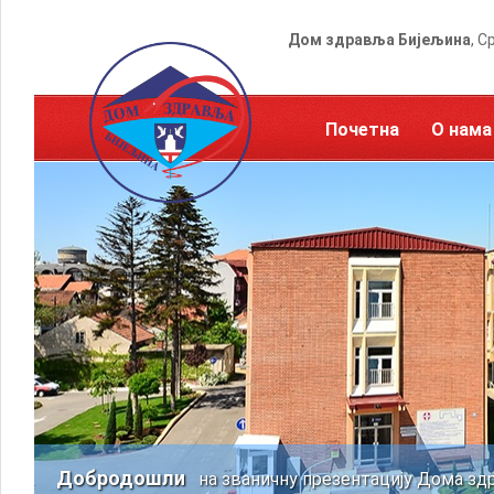
Дом здравља Бијељина
, С
Почетна
О нама
Добродошли
на званичну презентацију Дома зд