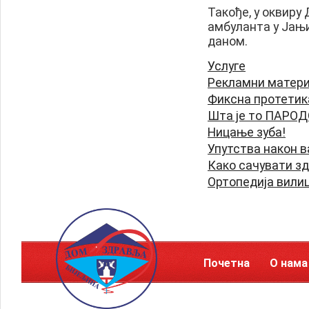
Такође, у оквир
амбуланта у Јањи
даном.
Услуге
Рекламни матери
Фиксна протетик
Шта је то ПАРО
Ницање зуба!
Упутства након в
Како сачувати з
Ортопедија вили
Почетна
О нама