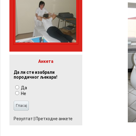
Анкета
Да ли сте изабрали
породичног љекара!
Да
Не
Резултат
|
Претходне анкете