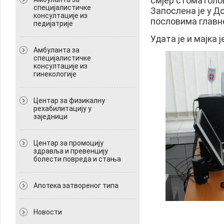
смјер стоматолош
специјалистичке
Запослена је у Д
консултације из
пословима главне
педијатрије
Удата је и мајка ј
Амбуланта за
специјалистичке
консултације из
гинекологије
Центар за физикалну
рехабилитацију у
заједници
Центар за промоцију
здравља и превенцију
болести повреда и стања
Апотека затвореног типа
Новости