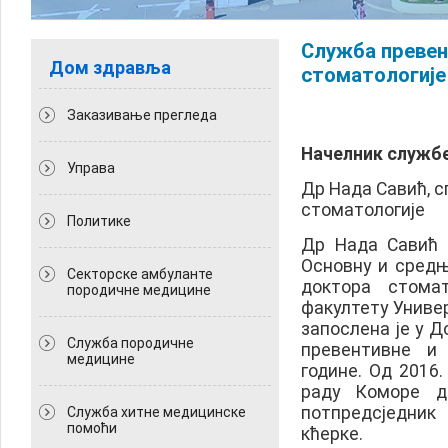
Служба превент
Дом здравља
стоматологије
Заказивање прегледа
Начелник служб
Управа
Др Нада Савић, с
стоматологије
Политикe
Др Нада Савић р
Основну и средњ
Секторске амбуланте
доктора стома
породичне медицине
факултету Универ
запослена је у Д
Служба породичне
превентивне и 
медицине
године. Од 2016.
раду Коморе д
потпредсједник 
Служба хитне медицинске
помоћи
кћерке.