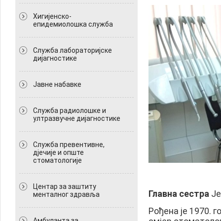
Хигијенско-
епидемиолошка служба
Служба лабораторијске
дијагностике
Јавне набавке
Служба радиолошке и
ултразвучне дијагностике
Служба превентивне,
дјечије и опште
стоматологије
Центар за заштиту
Главна сестра
Је
менталног здравља
Рођена је 1970. 
Амбуланта за