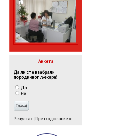
Анкета
Да ли сте изабрали
породичног љекара!
Да
Не
Резултат
|
Претходне анкете