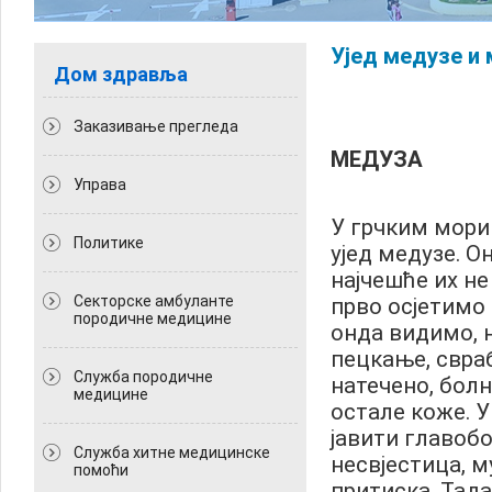
Ујед медузе и 
Дом здравља
Заказивање прегледа
МЕДУЗА
Управа
У грчким морим
Политикe
ујед медузе. О
најчешће их не
Секторске амбуланте
прво осјетимо 
породичне медицине
онда видимо, 
пецкање, свраб
Служба породичне
натечено, болн
медицине
остале коже. У
јавити главобо
Служба хитне медицинске
несвјестица, м
помоћи
притиска. Тада