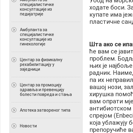
Убод на морск
специјалистичке
ходате боси. За
консултације из
купате има јеж
педијатрије
пластичне санд
Амбуланта за
специјалистичке
консултације из
Шта ако се ипа
гинекологије
ће вам се јави
проблем. Бодље
Центар за физикалну
рехабилитацију у
њих је најбољ
заједници
радник. Наиме,
па их неправи
Центар за промоцију
вашој нози, з
здравља и превенцију
хирушка помоћ
болести повреда и стања
вам опрати мј
антибиотском к
Апотека затвореног типа
спрејом (Enbec
која ублажују 
Новости
препоручиће в