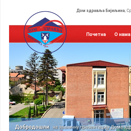
Дом здравља Бијељина
, С
Почетна
О нама
Добродошли
на званичну презентацију Дома зд