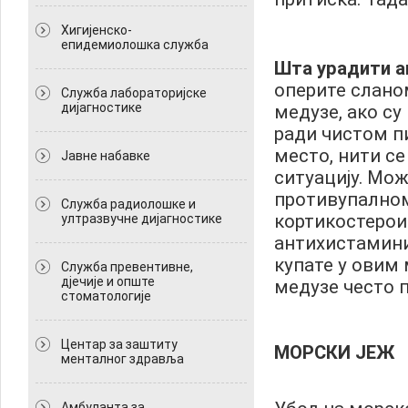
Хигијенско-
епидемиолошка служба
Шта урадити а
оперите слано
Служба лабораторијске
дијагностике
медузе, ако су
ради чистом п
место, нити се
Јавне набавке
ситуацију. Мо
противупално
Служба радиолошке и
кортикостерои
ултразвучне дијагностике
антихистаминик
купате у овим 
Служба превентивне,
дјечије и опште
медузе често п
стоматологије
Центар за заштиту
МОРСКИ ЈЕЖ
менталног здравља
Амбуланта за