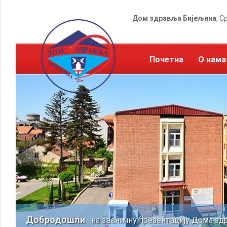
Дом здравља Бијељина
, С
Почетна
О нама
Добродошли
на званичну презентацију Дома зд