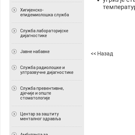
температур
Хигијенско-
епидемиолошка служба
Служба лабораторијске
дијагностике
Јавне набавке
<< Назад
Служба радиолошке и
ултразвучне дијагностике
Служба превентивне,
дјечије и опште
стоматологије
Центар за заштиту
менталног здравља
Амбуланта за