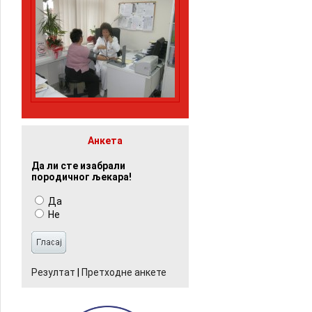
Анкета
Да ли сте изабрали
породичног љекара!
Да
Не
Резултат
|
Претходне анкете