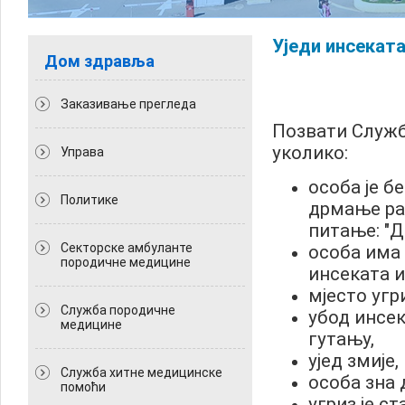
Уједи инсекат
Дом здравља
Заказивање прегледа
Позвати Служ
уколико:
Управа
особа је бе
Политикe
дрмање ра
питање: "Д
Секторске амбуланте
особа има
породичне медицине
инсеката 
мјесто угр
Служба породичне
убод инсек
медицине
гутању,
ујед змије,
Служба хитне медицинске
особа зна 
помоћи
угриз је ст