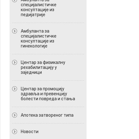
специјалистичке
консултације из
педијатрије
Амбуланта за
специјалистичке
консултације из
гинекологије
Центар за физикалну
рехабилитацију у
заједници
Центар за промоцију
здравља и превенцију
болести повреда и стања
Апотека затвореног типа
Новости