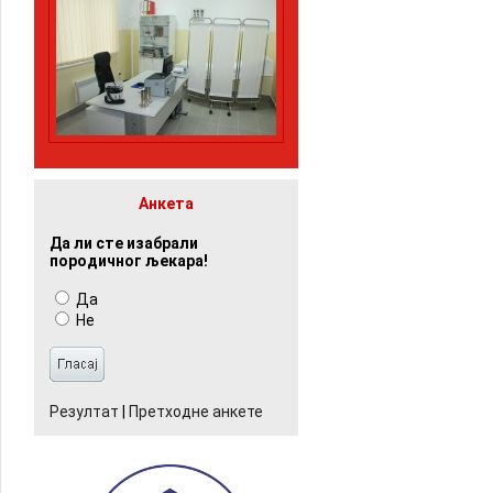
Анкета
Да ли сте изабрали
породичног љекара!
Да
Не
Резултат
|
Претходне анкете