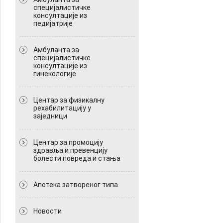
специјалистичке
консултације из
педијатрије
Амбуланта за
специјалистичке
консултације из
гинекологије
Центар за физикалну
рехабилитацију у
заједници
Центар за промоцију
здравља и превенцију
болести повреда и стања
Апотека затвореног типа
Новости