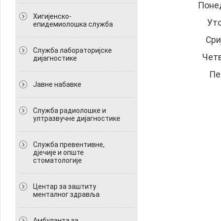
Понед
Хигијенско-
Уто
епидемиолошка служба
Сри
Служба лабораторијске
Четв
дијагностике
Пе
Јавне набавке
Служба радиолошке и
ултразвучне дијагностике
Служба превентивне,
дјечије и опште
стоматологије
Центар за заштиту
менталног здравља
Амбуланта за