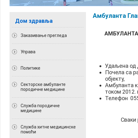
Амбуланта Гла
Дом здравља
АМБУЛАНТА
Заказивање прегледа
Управа
Удаљена од 
Политикe
Почела са р
објекту,
Секторске амбуланте
Амбуланта к
породичне медицине
током 2012. 
Телефон 055
Служба породичне
медицине
Сваки ра
Служба хитне медицинске
помоћи