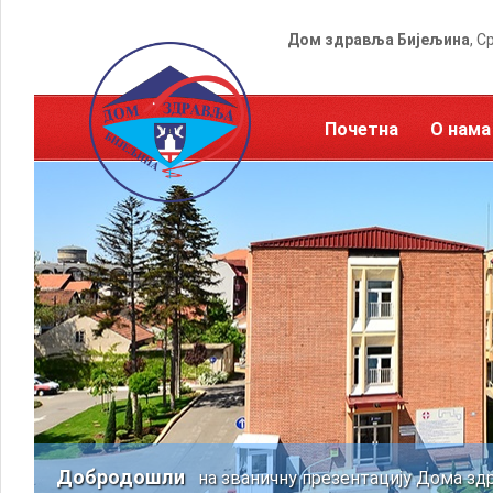
Дом здравља Бијељина
, С
Почетна
О нама
Добродошли
на званичну презентацију Дома зд