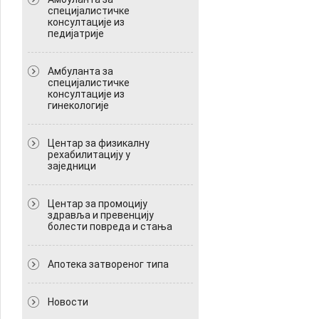
специјалистичке
консултације из
педијатрије
Амбуланта за
специјалистичке
консултације из
гинекологије
Центар за физикалну
рехабилитацију у
заједници
Центар за промоцију
здравља и превенцију
болести повреда и стања
Апотека затвореног типа
Новости