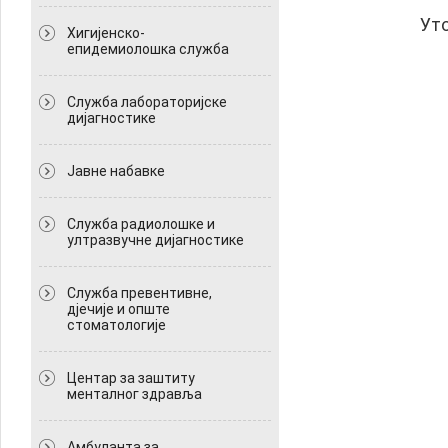
Уто
Хигијенско-
епидемиолошка служба
Служба лабораторијске
дијагностике
Јавне набавке
Служба радиолошке и
ултразвучне дијагностике
Служба превентивне,
дјечије и опште
стоматологије
Центар за заштиту
менталног здравља
Амбуланта за