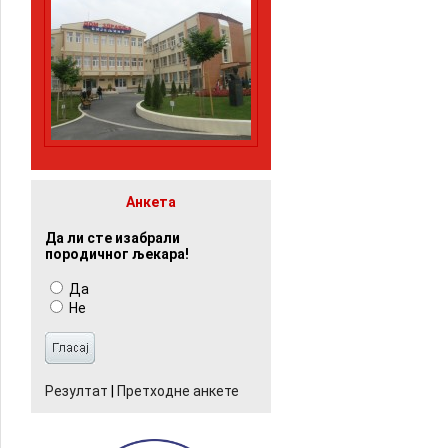
Анкета
Да ли сте изабрали
породичног љекара!
Да
Не
Резултат
|
Претходне анкете