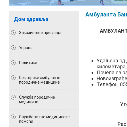
Амбуланта Ба
Дом здравља
АМБУЛАНТ
Заказивање прегледа
Управа
Удаљена од 
Политикe
километара,
Почела са ра
Секторске амбуланте
Новоизграђе
породичне медицине
Телефон 055
Служба породичне
медицине
Утор
Служба хитне медицинске
помоћи
Рас