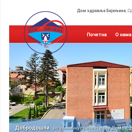
Дом здравља Бијељина
, С
Почетна
О нама
Добродошли
на званичну презентацију Дома зд