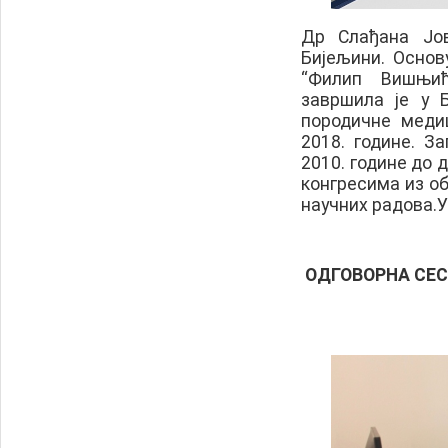
Др Слађана Јов
Бијељини. Основ
“Филип Вишњић
завршила је у Б
породичне меди
2018. године. З
2010. године до 
конгресима из о
научних радова.Уд
ОДГОВОРНА СЕ