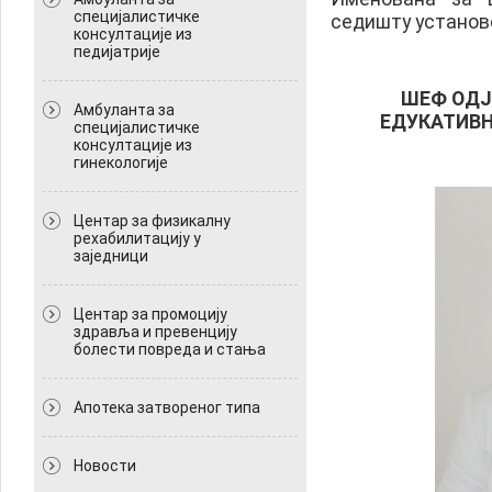
специјалистичке
седишту установе
консултације из
педијатрије
ШЕФ ОДЈ
Амбуланта за
ЕДУКАТИВН
специјалистичке
консултације из
гинекологије
Центар за физикалну
рехабилитацију у
заједници
Центар за промоцију
здравља и превенцију
болести повреда и стања
Апотека затвореног типа
Новости