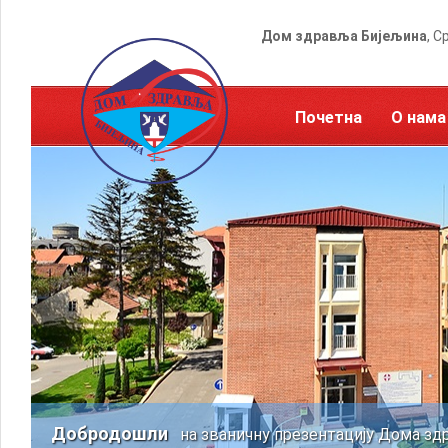
Дом здравља Бијељина
, С
Почетна
О нама
Добродошли
на званичну презентацију Дома зд