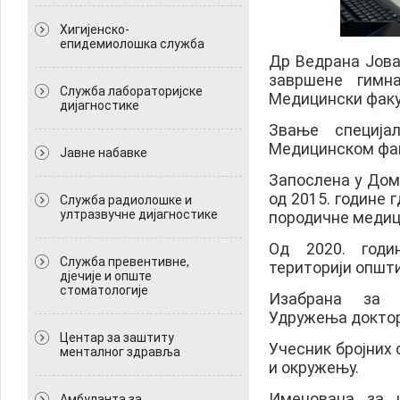
Хигијенско-
епидемиолошка служба
Др Ведрана Јова
завршене гимна
Служба лабораторијске
Медицински факу
дијагностике
Звање специја
Медицинском факу
Јавне набавке
Запослена у Дом
од 2015. године 
Служба радиолошке и
ултразвучне дијагностике
породичне медиц
Од 2020. годи
Служба превентивне,
територији општ
дјечије и опште
стоматологије
Изабрана за 
Удружења доктор
Центар за заштиту
Учесник бројних 
менталног здравља
и окружењу.
Именована за 
Амбуланта за