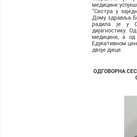
медицине успјешн
“Сестра у зајед
Дому здравља Би
радила је у С
дијагностику. О
медицине, а од
Едукативном цен
двоје дјеце.
ОДГОВОРНА СЕ