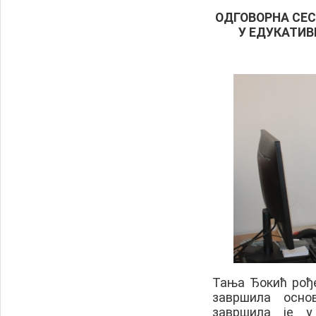
ОДГОВОРНА СЕ
У ЕДУКАТИ
Тања Ђокић рођен
завршила осно
завршила је у