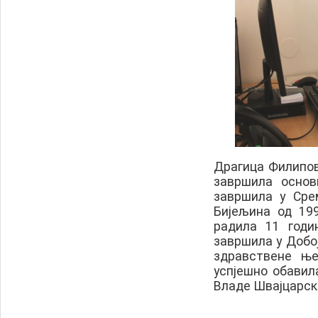
Драгица Филипови
завршила основ
завршила у Сре
Бијељина од 199
радила 11 годи
завршила у Добој
здравствене ње
успјешно обавила
Владе Швајцарск