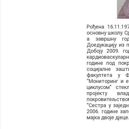
Рођена 16.11.19
основну школу. С
а завршну го
Доедукацију из 
Добоју 2009. г
кардиоваскулар
године под пок
социјалне заш
факултета у Ф
“Мониторинг и е
циклусом” стек
пројекту в
покровитељством
“Сестра у зајед
2006. године за
мајка двоје дјеце