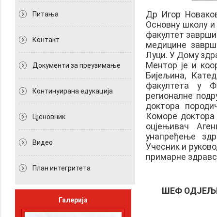
Др Игор Новаков
Питања
Основну школу и 
факултет завршио
Контакт
медицине заврш
Луци. У Дому здр
Ментор је и ко
Документи за преузимање
Бијељина, Кате
факултета у Ф
Континуирана едукација
регионалне под
доктора породи
Коморе доктора 
Цјеновник
оцјењивач Аген
унапређење здр
Видео
Учесник и руково
примарне здравст
План интегритета
ШЕФ ОДЈЕЉ
Галерија