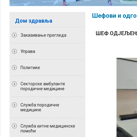
Шефови и одго
Дом здравља
ШЕФ ОДЈЕЉЕЊ
Заказивање прегледа
Управа
Политикe
Секторске амбуланте
породичне медицине
Служба породичне
медицине
Служба хитне медицинске
помоћи