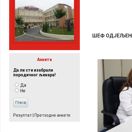
ШЕФ ОДЈЕЉЕЊ
Анкета
Да ли сте изабрали
породичног љекара!
Да
Не
Резултат
|
Претходне анкете