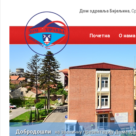
Дом здравља Бијељина
, С
Почетна
О нама
Добродошли
на званичну презентацију Дома зд