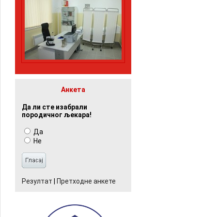
Анкета
Да ли сте изабрали
породичног љекара!
Да
Не
Резултат
|
Претходне анкете