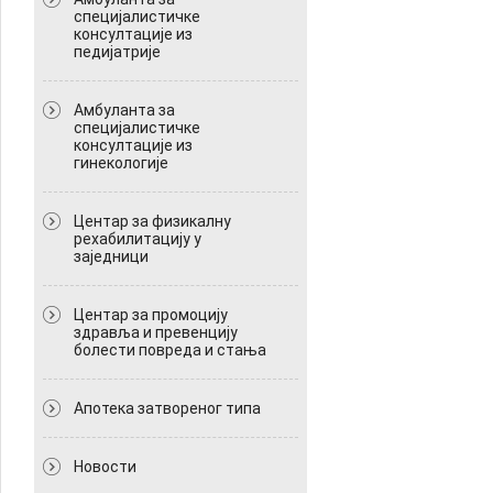
специјалистичке
консултације из
педијатрије
Амбуланта за
специјалистичке
консултације из
гинекологије
Центар за физикалну
рехабилитацију у
заједници
Центар за промоцију
здравља и превенцију
болести повреда и стања
Апотека затвореног типа
Новости