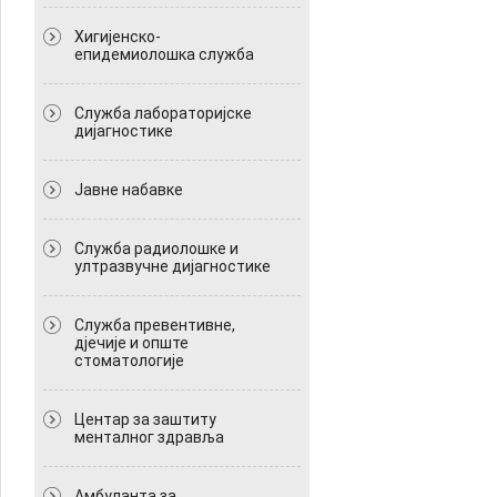
Хигијенско-
епидемиолошка служба
Служба лабораторијске
дијагностике
Јавне набавке
Служба радиолошке и
ултразвучне дијагностике
Служба превентивне,
дјечије и опште
стоматологије
Центар за заштиту
менталног здравља
Амбуланта за