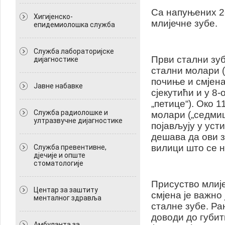
Са напуњених 2-
Хигијенско-
млијечне зубе.
епидемиолошка служба
Служба лабораторијске
Први стални зуби
дијагностике
стални молари (
почиње и смјена
Јавне набавке
сјекутићи и у 8-
„петице“). Око 1
Служба радиолошке и
молари („седмиц
ултразвучне дијагностике
појављују у усти
дешава да ови з
вилици што се н
Служба превентивне,
дјечије и опште
стоматологије
Присуство млиј
Центар за заштиту
смјена је важно 
менталног здравља
сталне зубе. Ра
доводи до губит
Амбуланта за