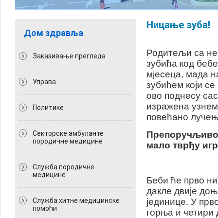
Ницање зуба!
Дом здравља
Родитељи са не
Заказивање прегледа
зубића код бебе
мјесеца, мада н
Управа
зубићем који се
ово поднесу сасв
изражена узнеми
Политикe
повећано лучењ
Секторске амбуланте
Препоручљиво ј
породичне медицине
мало тврђу игр
Служба породичне
медицине
Беби ће прво ни
дакле двије доњ
Служба хитне медицинске
јединице. У прв
помоћи
горња и четири 