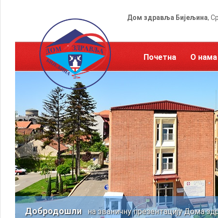
Дом здравља Бијељина
, С
Почетна
О нама
Добродошли
на званичну презентацију Дома зд