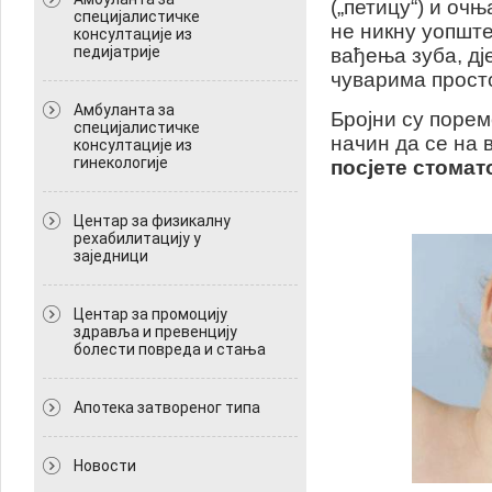
(„петицу“) и очњ
специјалистичке
не никну уопште
консултације из
педијатрије
вађења зуба, дј
чуварима прост
Амбуланта за
Бројни су порем
специјалистичке
начин да се на 
консултације из
гинекологије
посјете стомат
Центар за физикалну
рехабилитацију у
заједници
Центар за промоцију
здравља и превенцију
болести повреда и стања
Апотека затвореног типа
Новости