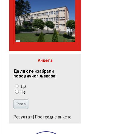
Анкета
Да ли сте изабрали
породичног љекара!
Да
Не
Резултат
|
Претходне анкете