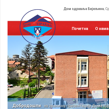
Дом здравља Бијељина
, С
Почетна
О нама
Добродошли
на званичну презентацију Дома зд