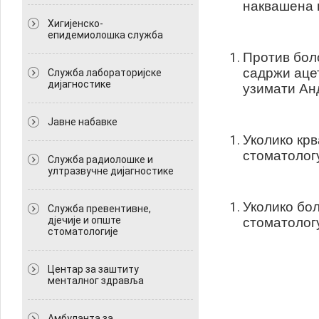
наквашена 
Хигијенско-
епидемиолошка служба
Против боло
садржи аце
Служба лабораторијске
дијагностике
узимати Ан
Јавне набавке
Уколико крв
стоматолог
Служба радиолошке и
ултразвучне дијагностике
Уколико бол
Служба превентивне,
дјечије и опште
стоматолог
стоматологије
Центар за заштиту
менталног здравља
Амбуланта за