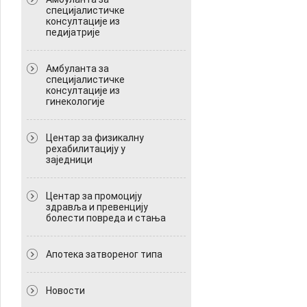
специјалистичке
консултације из
педијатрије
Амбуланта за
специјалистичке
консултације из
гинекологије
Центар за физикалну
рехабилитацију у
заједници
Центар за промоцију
здравља и превенцију
болести повреда и стања
Апотека затвореног типа
Новости