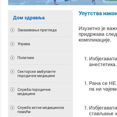
Упутства након
Дом здравља
Изузетно је важ
Заказивање прегледа
придржава следе
компликације.
Управа
Политикe
Избјегавати
анестетика.
Секторске амбуланте
породичне медицине
Рана се НЕ
па ни чајев
Служба породичне
медицине
Избјегавати
Служба хитне медицинске
помоћи
стављање х