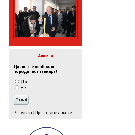
Анкета
Да ли сте изабрали
породичног љекара!
Да
Не
Резултат
|
Претходне анкете