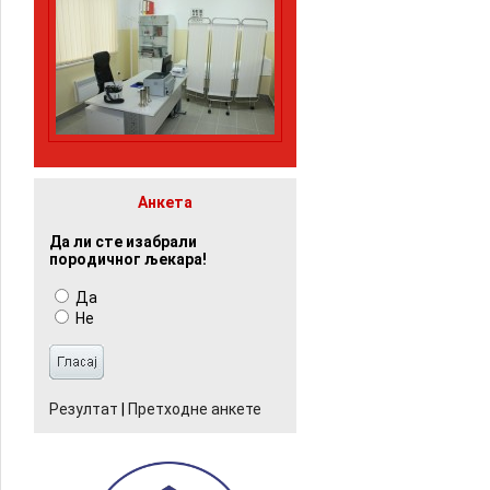
Анкета
Да ли сте изабрали
породичног љекара!
Да
Не
Резултат
|
Претходне анкете