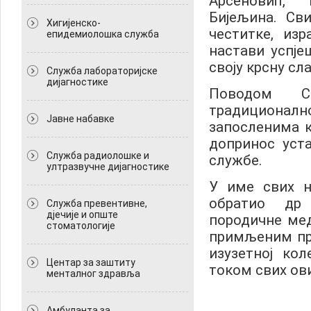
Арсеновић, 
Бијељина. Св
Хигијенско-
честитке, из
епидемиолошка служба
настави успј
своју крсну сл
Служба лабораторијске
дијагностике
Поводом С
традиционалн
Јавне набавке
запосленима к
допринос уст
Служба радиолошке и
службе.
ултразвучне дијагностике
У име свих н
обратио др 
Служба превентивне,
дјечије и опште
породичне мед
стоматологије
примљеним пр
изузетној ко
Центар за заштиту
током свих ови
менталног здравља
Амбуланта за