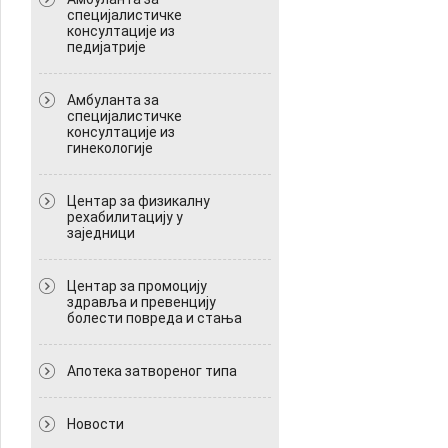
специјалистичке
консултације из
педијатрије
Амбуланта за
специјалистичке
консултације из
гинекологије
Центар за физикалну
рехабилитацију у
заједници
Центар за промоцију
здравља и превенцију
болести повреда и стања
Апотека затвореног типа
Новости