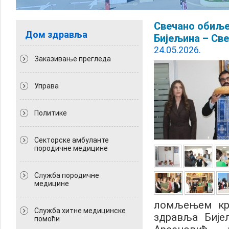
Свечано обиље
Дом здравља
Бијељина – Св
24.05.2026.
Заказивање прегледа
Управа
Политикe
Секторске амбуланте
породичне медицине
Служба породичне
медицине
ломљењем крс
Служба хитне медицинске
здравља Бије
помоћи