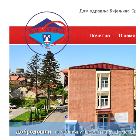
Дом здравља Бијељина
, С
Почетна
О нама
Добродошли
на званичну презентацију Дома зд