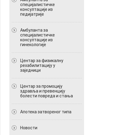
специјалистичке
консултације из
педијатрије
Амбуланта за
специјалистичке
консултације из
гинекологије
Центар за физикалну
рехабилитацију у
заједници
Центар за промоцију
здравља и превенцију
болести повреда и стања
Апотека затвореног типа
Новости