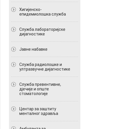
Хигијенско-
епидемиолошка служба
Служба лабораторијске
дијагностике
Јавне набавке
Служба радиолошке и
ултразвучне дијагностике
Служба превентивне,
дјечије и опште
стоматологије
Центар за заштиту
менталног здравља
Амбуланта за