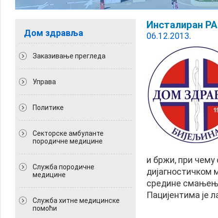
Инсталиран P
Дом здравља
06.12.2013.
Заказивање прегледа
Управа
Политикe
Секторске амбуланте
породичне медицине
и бржи, при чему
Служба породичне
дијагностичком 
медицине
средине смањење
Пацијентима је л
Служба хитне медицинске
помоћи