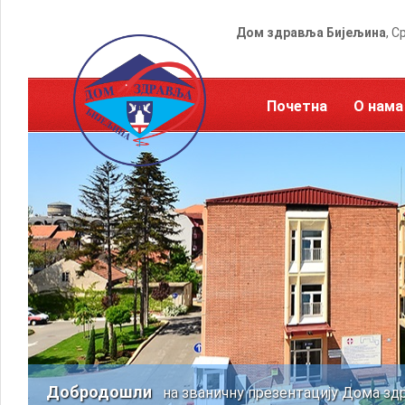
Дом здравља Бијељина
, С
Почетна
О нама
Добродошли
на званичну презентацију Дома зд