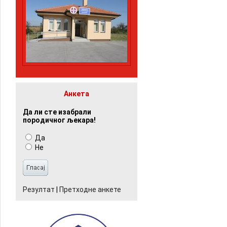
Анкета
Да ли сте изабрали
породичног љекара!
Да
Не
Резултат
|
Претходне анкете