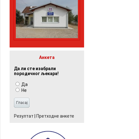
Анкета
Да ли сте изабрали
породичног љекара!
Да
Не
Резултат
|
Претходне анкете