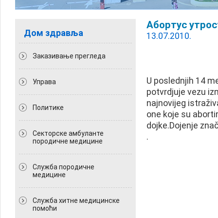
Абортус утрост
Дом здравља
13.07.2010.
Заказивање прегледа
U poslednjih 14 m
Управа
potvrdjuje vezu iz
najnovijeg istraž
Политикe
one koje su abortir
dojke.Dojenje znač
Секторске амбуланте
.
породичне медицине
Служба породичне
медицине
Служба хитне медицинске
помоћи