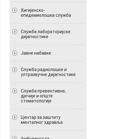
Хигијенско-
епидемиолошка служба
Служба лабораторијске
дијагностике
Јавне набавке
Служба радиолошке и
ултразвучне дијагностике
Служба превентивне,
дјечије и опште
стоматологије
Центар за заштиту
менталног здравља
Амбуланта за