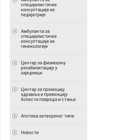
специјалистичке
консултације из
педијатрије
Амбуланта за
специјалистичке
консултације из
гинекологије
Центар за физикалну
рехабилитацију у
заједници
Центар за промоцију
здравља и превенцију
болести повреда и стања
Апотека затвореног типа
Новости