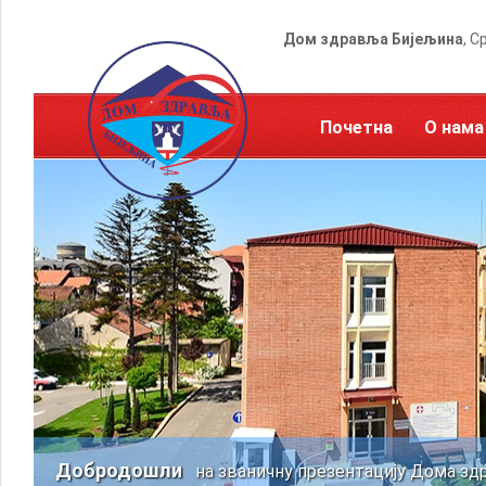
Дом здравља Бијељина
, С
Почетна
О нама
Добродошли
на званичну презентацију Дома зд