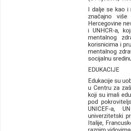
I dalje se kao i 
značajno više 
Hercegovine nev
i UNHCR-a, koj
mentalnog zdr
korisnicima i pr
mentalnog zdrav
socijalnu sredinu.
EDUKACIJE
Edukacije su uo
u Centru za zaš
koji su imali ed
pod pokrovite
UNICEF-a, UN
univerzitetski 
Italije, Francusk
raznim vidovima.