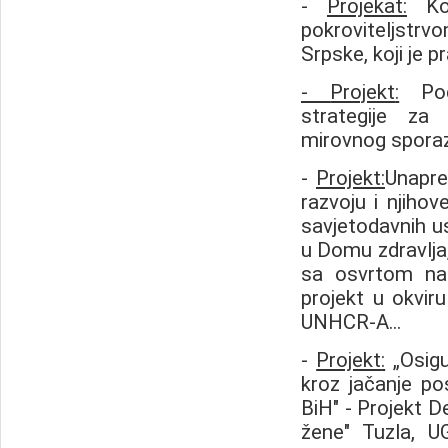
-
Projekat
:
Koo
pokroviteljstrv
Srpske, koji je p
-
Projekt
:
Podr
strategije za
mirovnog sporazi
-
Projekt
:
Unapre
razvoju i njihov
savjetodavnih usl
u Domu zdravlja,
sa osvrtom na 
projekt u okvi
UNHCR-A...
-
Projekt
:
„Osigu
kroz jačanje po
BiH" - Projekt D
žene" Tuzla, U