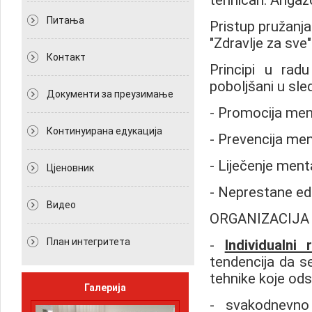
tehničari. Angaž
Питања
Pristup pružanja 
"Zdravlje za sve"
Контакт
Principi u rad
poboljšani u sle
Документи за преузимање
- Promocija men
Континуирана едукација
- Prevencija me
- Liječenje ment
Цјеновник
- Neprestane ed
Видео
ORGANIZACIJA 
План интегритета
-
Individualni 
tendencija da s
tehnike koje odsli
Галерија
- svakodnevno i