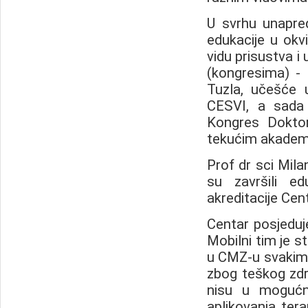
U svrhu unapre
edukacije u okvi
vidu prisustva i
(kongresima) - 
Tuzla, učešće 
CESVI, a sada
Kongres Doktor
tekućim akadem
Prof dr sci Mil
su završili ed
akreditacije Cen
Centar posjeduj
Mobilni tim je s
u CMZ-u svakim d
zbog teškog zdr
nisu u mogućn
aplikovanja terap