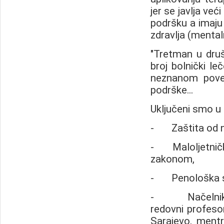
jer se javlja ve
podršku a imaju 
zdravlja (mentaln
"Tretman u društ
broj bolnički le
neznanom poveć
podrške...
Uključeni smo u
- Zaštita od nas
- Maloljetnička
zakonom,
- Penološka se
- Načelnik CM
redovni profeso
Sarajevo, mentro