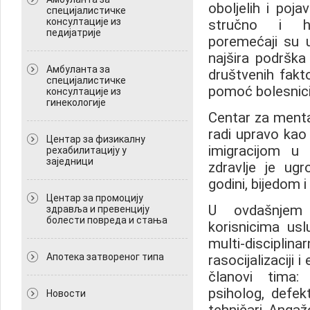
oboljelih i poja
специјалистичке
консултације из
stručno i hu
педијатрије
poremećaji su
najšira podrška
Амбуланта за
društvenih fakt
специјалистичке
pomoć bolesnici
консултације из
гинекологије
Centar za mental
radi upravo kao
Центар за физикалну
imigracijom u 
рехабилитацију у
заједници
zdravlje je ug
godini, bijedom 
Центар за промоцију
U ovdašnjem 
здравља и превенцију
болести повреда и стања
korisnicima usl
multi-disciplina
Апотека затвореног типа
rasocijalizaciji i
članovi tima: p
psiholog, defek
Новости