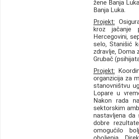
žene Banja Luka 
Banja Luka.
Projekt
:
Osigura
kroz jačanje
Hercegovini, se
selo, Stanišić 
zdravlje, Doma z
Grubač (psihijatar
Projekt
:
Koordin
organzicija za 
stanovništvu ug
Lopare u vreme
Nakon rada na
sektorskim ambul
nastavljena da 
dobre rezultat
omogućilo bol
oboljenja... Dir