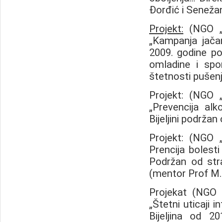
Đorđić i Senežan
Projekt
:
(NGO „
„Kampanja jačan
2009. godine po
omladine i spo
štetnosti pušen
Projekt: (NG
„Prevencija al
Bijeljini podržan
Projekt: (NG
Prencija bolesti
Podržan od stra
(mentor Prof M.
Projekat (NG
„Štetni uticaji 
Bijeljina od 