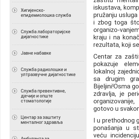
zaštitu mentaln
iskustava, kompl
Хигијенско-
pružanju usluga
епидемиолошка служба
i zbog toga št
organizo-vanje
Служба лабораторијске
kraju i na kona
дијагностике
rezultata, koji s
Јавне набавке
Centar za zašt
pokazuje eleme
Служба радиолошке и
lokalnoj zajedni
ултразвучне дијагностике
sa drugim gr
Bijeljini!Osma g
Служба превентивне,
zdravlja, je pe
дјечије и опште
organizovanije,
стоматологије
gotovo u svako
Центар за заштиту
I u prethodnog g
менталног здравља
ponašanja u st
veću incidencij
Амбуланта за