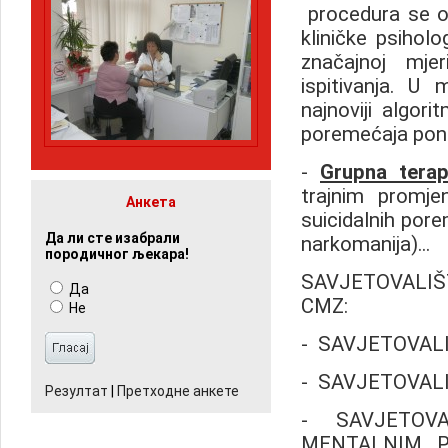
procedura se ob
kliničke psiholog
značajnoj mje
ispitivanja. U
najnoviji algor
poremećaja ponaš
-
Grupna
terap
trajnim promjen
Анкета
suicidalnih pore
Да ли сте изабрали
narkomanija)...
породичног љекара!
SAVJETOVALIŠTA,
Да
CMZ:
Не
- SAVJETOVALI
- SAVJETOVALI
Резултат
|
Претходне анкете
- SAVJETOV
MENTALNIM P