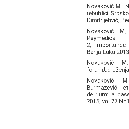
Novaković M i Ne
rebublici Srpskoj
Dimitrijebvić, B
Novaković M, 
Psymed
2, Importance 
Banja Luka 2013
Novaković M. 
forum,Udruženja 
Novaković M,
Burmazević et
delirium: a cas
2015, vol 27 No1