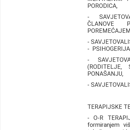
PORODICA,
- SAVJETOVA
ČLANOVE 
POREMEĆAJEM
- SAVJETOVAL
- PSIHOGERIJ
- SAVJETOV
(RODITELJE,
PONAŠANJU,
- SAVJETOVALI
TERAPIJSKE T
- O-R TERAPIJ
formiranjem viš