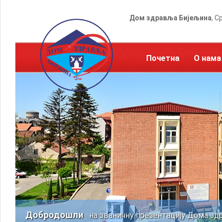
Дом здравља Бијељина
, С
Почетна
О нама
Добродошли
на званичну презентацију Дома зд