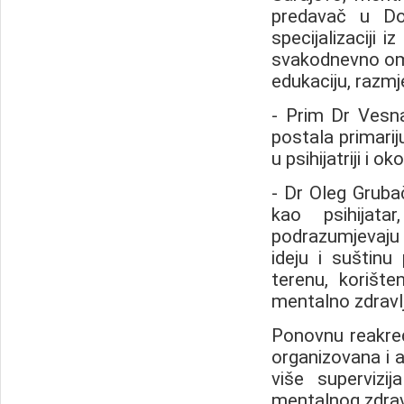
predavač u Dom
specijalizaciji 
svakodnevno omo
edukaciju, razmj
- Prim Dr Vesna 
postala primarij
u psihijatriji i o
- Dr Oleg Grub
kao psihijat
podrazumjevaju
ideju i suštinu 
terenu, korište
mentalno zdravlja
Ponovnu reakredi
organizovana i 
više supervizi
mentalnog zdravl