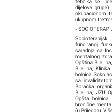
tehnika se ide i
dijelova grupe)
okupacionom ter
ukupnom tretman
- SOCIOTERAPI
Socioterapijski 
fundiranoj funk
saradnja sa Ins
mentalnog zdra
Opština Bijeljina
Bijeljina, Klinik
bolnica Sokolac
sa invaliditeto
Boračka organiz
Bijeljina, JZU O
Opšta bolnica
hronične mental
(u Prijedoru, Viš