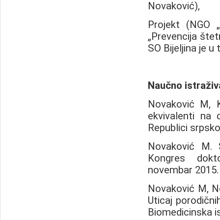
Novaković),
Projekt (NGO
„Prevencija štet
SO Bijeljina je 
Nau
čno istraživ
Novaković M, K
ekvivalenti na 
Republici srpsko
Novaković M. 
Kongres dokt
novembar 2015. 
Novaković M, No
Uticaj porodični
Biomedicinska is