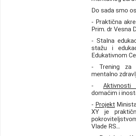
Do sada smo ostva
- Praktična akre
Prim. dr Vesna D
- Stalna edukaci
stažu i edukac
Edukativnom Cent
- Trening za 
mentalno zdravlje
-
Aktivnosti
domaćim i inos
-
Projekt
Ministar
XY je praktič
pokroviteljstvom
Vlade RS...