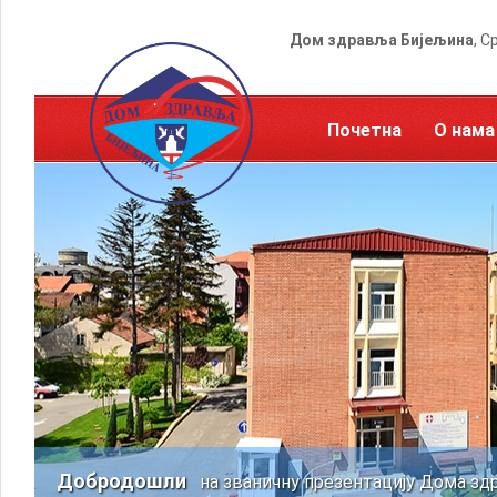
Дом здравља Бијељина
, С
Почетна
О нама
Добродошли
на званичну презентацију Дома зд