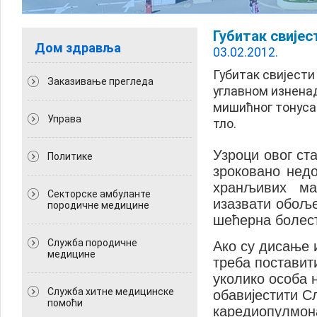
Губитак свијес
Дом здравља
03.02.2012.
Губитак свијести
Заказивање прегледа
углавном изненад
мишићног тонуса 
Управа
тло.
Узроци овог ст
Политикe
зроковано недо
хранљивих ма
Секторске амбуланте
изазвати обоље
породичне медицине
шећерна болест
Служба породичне
Ако су дисање 
медицине
треба поставити
уколико особа 
Служба хитне медицинске
обавијестити С
помоћи
каредиопулмона