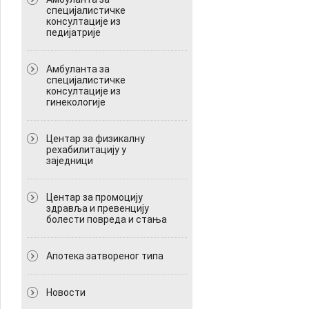
специјалистичке
консултације из
педијатрије
Амбуланта за
специјалистичке
консултације из
гинекологије
Центар за физикалну
рехабилитацију у
заједници
Центар за промоцију
здравља и превенцију
болести повреда и стања
Апотека затвореног типа
Новости