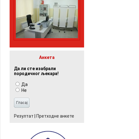
Анкета
Да ли сте изабрали
породичног љекара!
Да
Не
Резултат
|
Претходне анкете