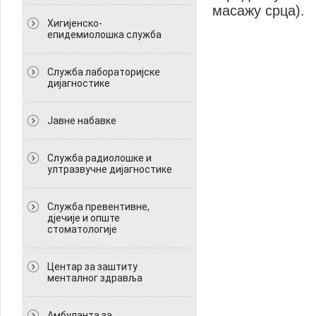
масажу срца).
Хигијенско-
епидемиолошка служба
Служба лабораторијске
дијагностике
Јавне набавке
Служба радиолошке и
ултразвучне дијагностике
Служба превентивне,
дјечије и опште
стоматологије
Центар за заштиту
менталног здравља
Амбуланта за