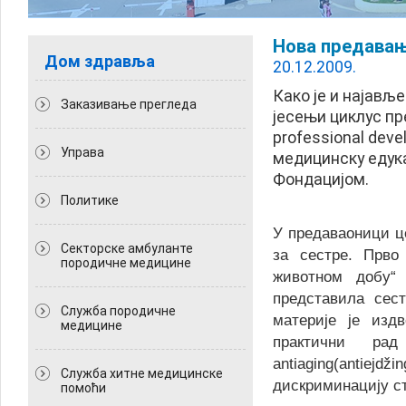
Нова предавањ
Дом здравља
20.12.2009.
Како је и најављ
Заказивање прегледа
јесењи циклус пр
professional dev
Управа
медицинску едука
Фондацијом.
Политикe
У предаваоници ц
Секторске амбуланте
за сестре. Прво
породичне медицине
животном добу“
представила сест
Служба породичне
материје је изд
медицине
практични ра
antiaging(antiej
Служба хитне медицинске
дискриминацију ст
помоћи