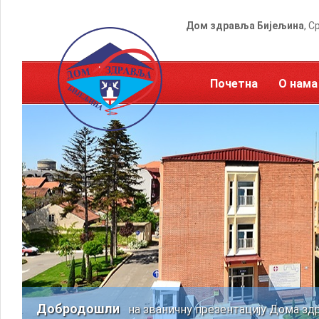
Дом здравља Бијељина
, С
Почетна
О нама
Добродошли
на званичну презентацију Дома зд