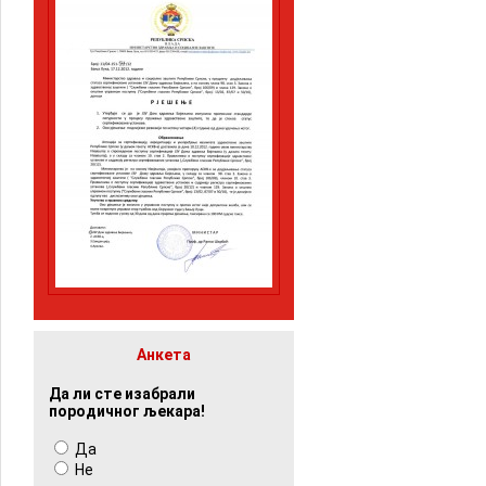
Анкета
Да ли сте изабрали
породичног љекара!
Да
Не