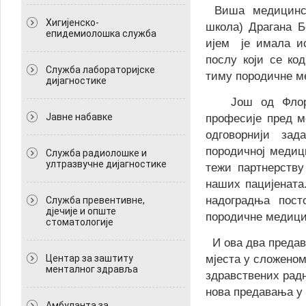
Виша медицинск
Хигијенско-
школа) Драгана Б
епидемиолошка служба
ијем је имала ис
послу који се ко
Служба лабораторијске
тиму породичне м
дијагностике
Још од Флоренс
Јавне набавке
професије пред м
одговорнији за
породичној медици
Служба радиолошке и
ултразвучне дијагностике
тежи партнерству
наших пацијената
надоградња пост
Служба превентивне,
дјечије и опште
породичне медицин
стоматологије
И ова два предав
Центар за заштиту
мјеста у сложеном
менталног здравља
здравствених рад
нова предавања у 
Амбуланта за