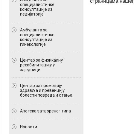
страницама нашег 
специјалистичке
консултације из
педијатрије
Амбуланта за
специјалистичке
консултације из
гинекологије
Центар за физикалну
рехабилитацију у
заједници
Центар за промоцију
здравља и превенцију
болести повреда и стања
Апотека затвореног типа
Новости