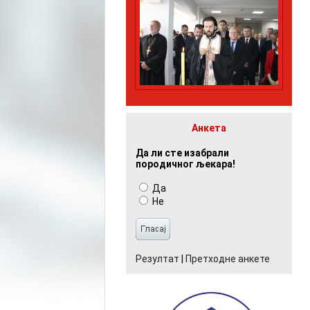
Анкета
Да ли сте изабрали
породичног љекара!
Да
Не
Резултат
|
Претходне анкете