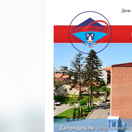
Дом 
Добродошли
на званичну пр