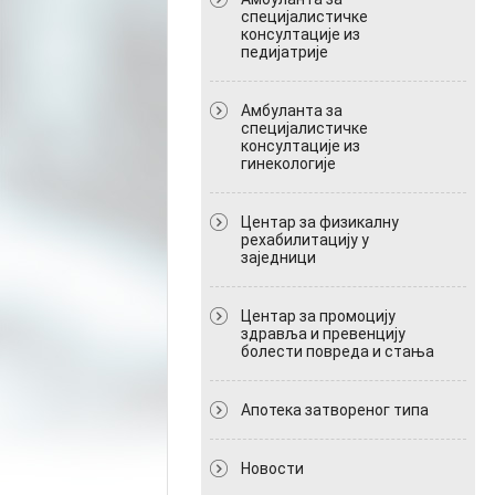
специјалистичке
консултације из
педијатрије
Амбуланта за
специјалистичке
консултације из
гинекологије
Центар за физикалну
рехабилитацију у
заједници
Центар за промоцију
здравља и превенцију
болести повреда и стања
Апотека затвореног типа
Новости