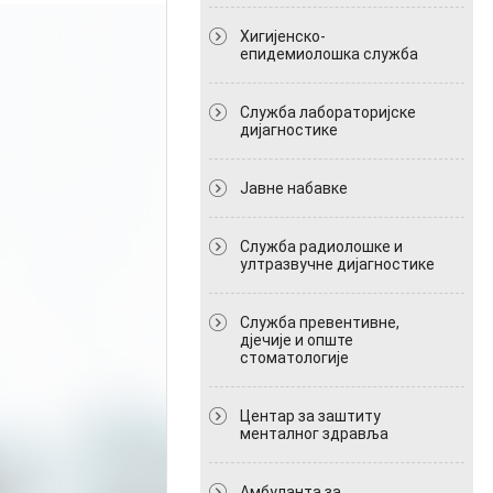
Хигијенско-
епидемиолошка служба
Служба лабораторијске
дијагностике
Јавне набавке
Служба радиолошке и
ултразвучне дијагностике
Служба превентивне,
дјечије и опште
стоматологије
Центар за заштиту
менталног здравља
Амбуланта за