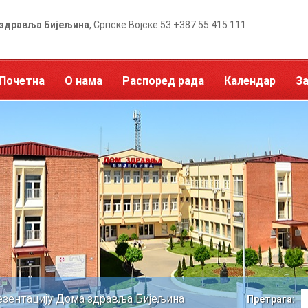
здравља Бијељина
, Српске Војске 53 +387 55 415 111
Почетна
О нама
Распоред рада
Календар
З
езентацију Дома здравља Бијељина
Претрага: