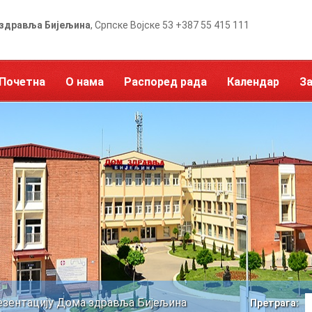
здравља Бијељина
, Српске Војске 53 +387 55 415 111
Почетна
О нама
Распоред рада
Календар
З
езентацију Дома здравља Бијељина
Претрага: