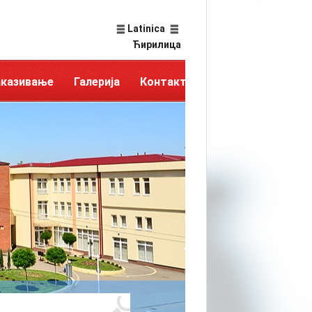
Latinica
Ћирилица
аказивање
Галерија
Контакт