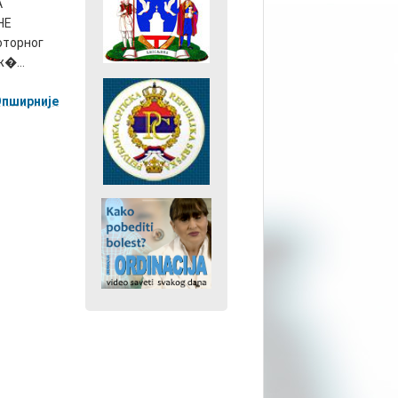
А
НЕ
оторног
�...
Опширније