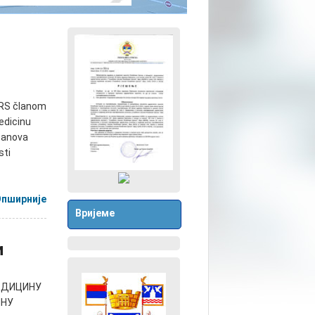
 RS članom
edicinu
tanova
sti
Опширније
Вријеме
и
МЕДИЦИНУ
ИНУ