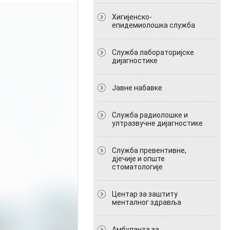
Хигијенско-
епидемиолошка служба
Служба лабораторијске
дијагностике
Јавне набавке
Служба радиолошке и
ултразвучне дијагностике
Служба превентивне,
дјечије и опште
стоматологије
Центар за заштиту
менталног здравља
Амбуланта за