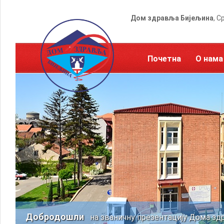
Дом здравља Бијељина
, С
Почетна
О нама
Добродошли
на званичну презентацију Дома зд