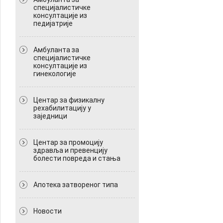
специјалистичке
консултације из
педијатрије
Амбуланта за
специјалистичке
консултације из
гинекологије
Центар за физикалну
рехабилитацију у
заједници
Центар за промоцију
здравља и превенцију
болести повреда и стања
Апотека затвореног типа
Новости