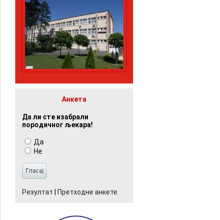
Анкета
Да ли сте изабрали
породичног љекара!
Да
Не
Резултат
|
Претходне анкете