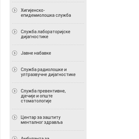
Хигијенско-
епидемиолошка служба
Служба лабораторијске
дијагностике
Јавне набавке
Служба радиолошке и
ултразвучне дијагностике
Служба превентивне,
дјечије и опште
стоматологије
Центар за заштиту
менталног здравља
Амбуланта за