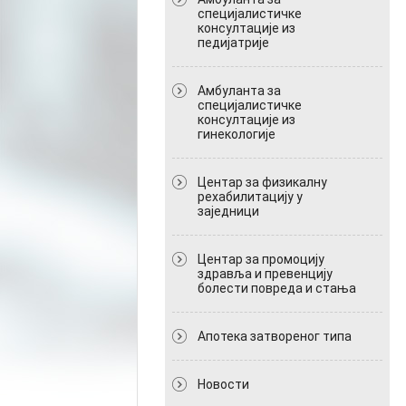
специјалистичке
консултације из
педијатрије
Амбуланта за
специјалистичке
консултације из
гинекологије
Центар за физикалну
рехабилитацију у
заједници
Центар за промоцију
здравља и превенцију
болести повреда и стања
Апотека затвореног типа
Новости