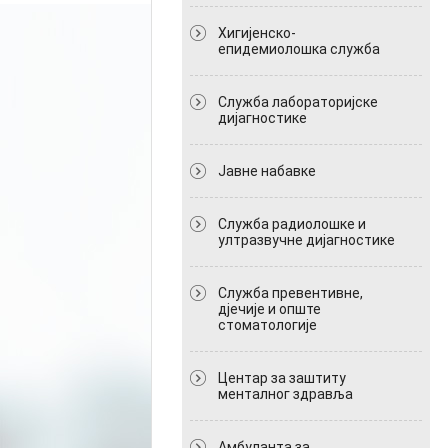
Хигијенско-
епидемиолошка служба
Служба лабораторијске
дијагностике
Јавне набавке
Служба радиолошке и
ултразвучне дијагностике
Служба превентивне,
дјечије и опште
стоматологије
Центар за заштиту
менталног здравља
Амбуланта за