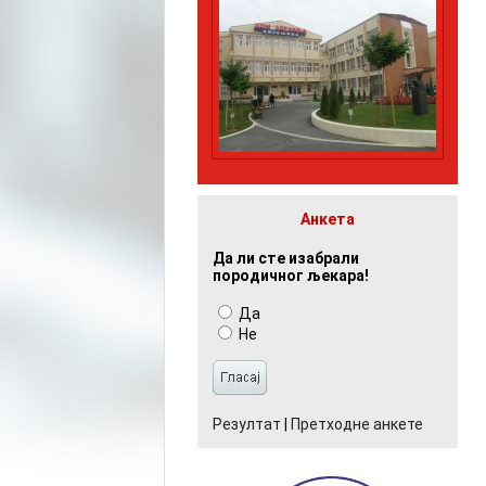
Анкета
Да ли сте изабрали
породичног љекара!
Да
Не
Резултат
|
Претходне анкете