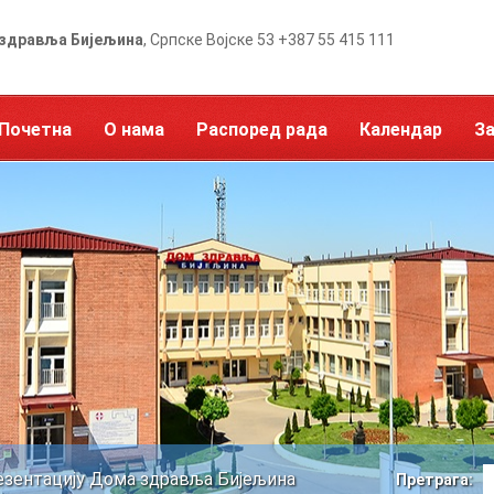
здравља Бијељина
, Српске Војске 53 +387 55 415 111
Почетна
О нама
Распоред рада
Календар
З
езентацију Дома здравља Бијељина
Претрага: