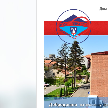
Дом 
Добродошли
на званичну пр