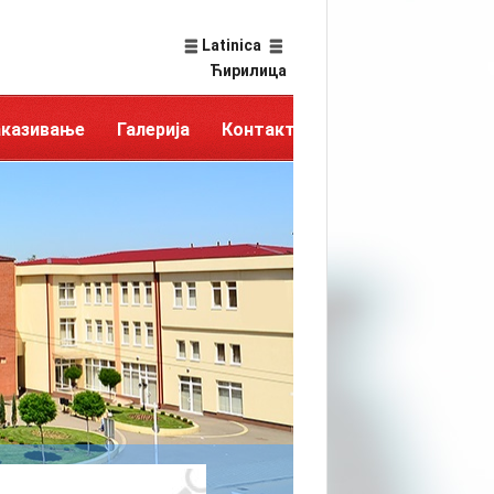
Latinica
Ћирилица
аказивање
Галерија
Контакт