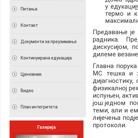
у едукациј
Питања
термо и к
максималн
Контакт
Предавање је
радника. Пр
Документи за преузимање
дискусијом, 
дилеме везане
Континуирана едукација
Главна порука 
МС тешка и х
Цјеновник
дијагностику,
физикалној ре
Видео
испуњен, актив
још једном по
План интегритета
теми, али и ем
лијечења подј
протоколи.
Галерија