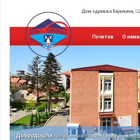
Дом здравља Бијељина
, С
Почетна
О нама
Добродошли
на званичну презентацију Дома зд