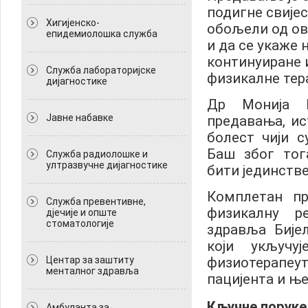
подигне свијес
Хигијенско-
обољели од ов
епидемиолошка служба
и да се укаже 
континуиране 
Служба лабораторијске
физикалне тера
дијагностике
Др Монија 
Јавне набавке
предавања, ис
болест чији 
Баш због тог
Служба радиолошке и
ултразвучне дијагностике
бити јединстве
Комплетан пр
Служба превентивне,
физикалну р
дјечије и опште
стоматологије
здравља Бије
који укључуј
Центар за заштиту
физиотерапе
менталног здравља
пацијента и њ
Кључне поруке
Амбуланта за