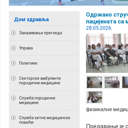
Одржано струч
Дом здравља
пацијената са
28.05.2026.
Заказивање прегледа
Управа
Политикe
Секторске амбуланте
породичне медицине
Служба породичне
медицине
физикалне медиц
Служба хитне медицинске
помоћи
Предавање је 