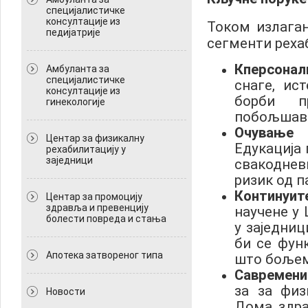
специјалистичке
консултације из
Током излага
педијатрије
сегменти реха
К
персонал
Амбуланта за
специјалистичке
снаге, ис
консултације из
борби п
гинекологије
побољшава
Очување
Центар за физикалну
Едукација 
рехабилитацију у
заједници
свакодне
ризик од п
Континуит
Центар за промоцију
здравља и превенцију
научене у 
болести повреда и стања
у заједниц
би се фун
Апотека затвореног типа
што бољем
Савремени
за за физ
Новости
Дома здра