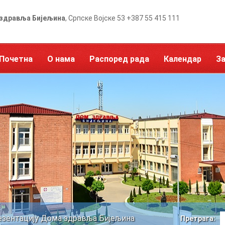
здравља Бијељина
, Српске Војске 53 +387 55 415 111
Почетна
О нама
Распоред рада
Календар
З
езентацију Дома здравља Бијељина
Претрага: