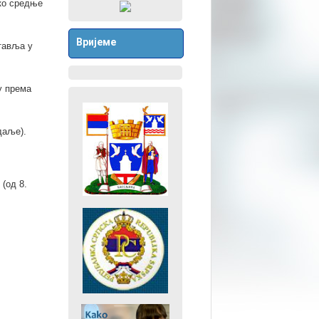
ко средње
Вријеме
ставља у
у према
даље).
(од 8.