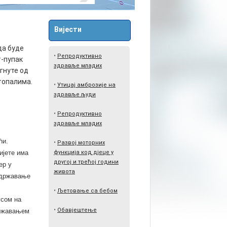
Вијести
да буде
•
Репродуктивно
т-пупак
здравље младих
игнуте од
стопалима.
•
Утицај амброзије на
здравље људи
•
Репродуктивно
здравље младих
ћи.
•
Развој моторних
ијете има
функција код дјеце у
другој и трећој години
ер у
живота
 одржавање
•
Љетовање са бебом
усом на
•
Обавјештење
државањем