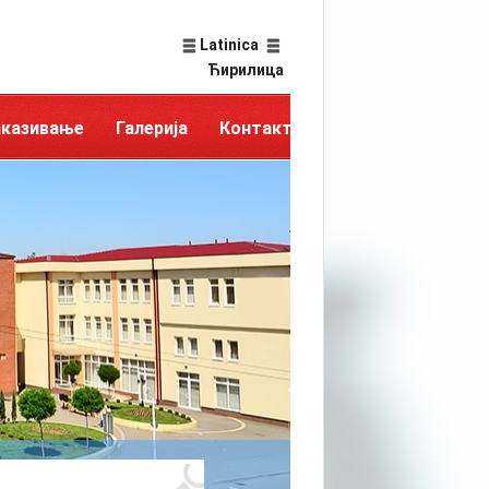
Latinica
Ћирилица
аказивање
Галерија
Контакт