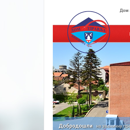
Дом 
Добродошли
на званичну пр