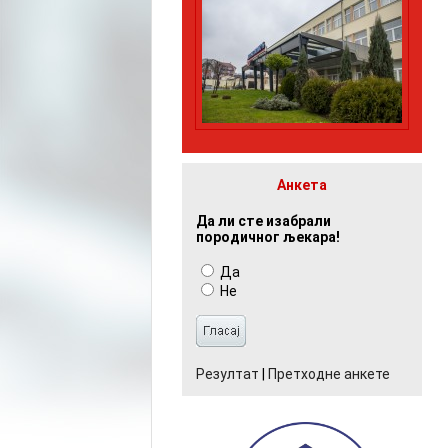
Анкета
Да ли сте изабрали
породичног љекара!
Да
Не
Резултат
|
Претходне анкете