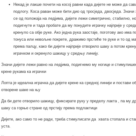
Некад је лакше почети на косој равни када дијете не може да са
подлогу. Коса раван може бити дио од тросједа, двосједа. Значи
се од положаја на ледјима, дијете лежи симетрично, стабилно, н
подигнуте и тада пробате да му понудите играчку најприје у сред
кренуло са обје руке. Ако једна рука заостаје, поготову ако има 
тонуса или невољне покрете, дражимо прстиће те руке и то од м
према палцу, како би дијете најприје отворило шаку а потом крен
играчком и окренуло шакицу у средњу линију.
Значи дијете лежи равно на ледјима, подигнемо му ногице и стимулише
крене рукама ка играчки
Лопта је идеална играчка да дијете крене ка средној линији и постави об
отворене шаке на њу
Да би дете отворило шакицу, фиксирате руку у пределу лакта , па му д
шаку са горње стране од прстију према подлактици
Дијете, ако само то не ради, треба стимулисати да хвата стопала и ст
уста.