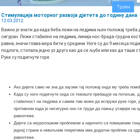
Стимулација моторног развоја дјетета до годину дана
12.03.2012.
Важно је знати да када беба лежи на ледјима њен положај треба 
сигуран. Лежи стабилно на ледјима, линија нос-брада-грудна кос
равна, значи глава мора бити у средини. Ноге су до 9.месеца под
подлоге, стопала једно уз друго као да се љубе или као да таши 
Руке су подигнуте горе.
Ако дијете само не зна да заузме тај положај онда му треба помо
Када су ноге подигнуте онда се тежиште пребацује на потиљак, д
стабилност на ледјима и самим тим може да испружи руке горе, ј
противном када је несигурно оно се труди да пажњу усмјери на
равнотеже.
Дијете са неуролошким проблемом а нарочито са повишеним тон
једној страни и невољним покретима има додатни проблем са о
равнотеже.