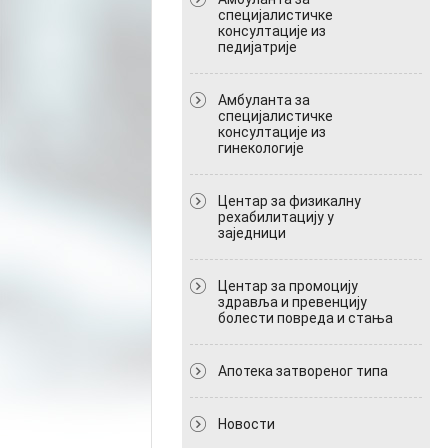
специјалистичке
консултације из
педијатрије
Амбуланта за
специјалистичке
консултације из
гинекологије
Центар за физикалну
рехабилитацију у
заједници
Центар за промоцију
здравља и превенцију
болести повреда и стања
Апотека затвореног типа
Новости