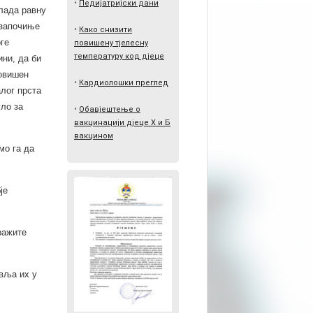
•
Педијатријски дани
влада равну
 започиње
•
Како снизити
оге
повишену тјелесну
температуру код дјеце
ини, да би
повишен
•
Кардиолошки преглед
алог прста
уло за
•
Обавјештење о
вакцинацији дјеце Х и Б
вакцином
мо га да
је
ражите
авља их у