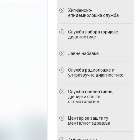
Хигијенско-
епидемиолошка служба
Служба лабораторијске
дијагностике
Јавне набавке
Служба радиолошке и
ултразвучне дијагностике
Служба превентивне,
дјечије и опште
стоматологије
Центар за заштиту
менталног здравља
Амбуланта за