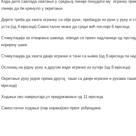
Када дете савлада хватање у средњој линији понудити му играчку пре
линије да би кренуло у окретање
Дијете треба да хвата играчку са обје руке, пребацује из руке у руку и 
уста.(од 4.мјесеца).Самостално може да сједи већ послије 6.мјесеца.
Стимулација за отварање шакица, изводи се преко надланице од прстиј
коријену шаке
Стимулација да хвата двије играчке и тачи са њима (од 8.мјесеца па на
Ослонац на једну руку а другом вади играчке из кутије (од 8.мјесеца)
Окретање руку једне према другој, таши са двије играчке и рукама таши 
мјесеца)
Ходање око намјештаја,уз придржавање од 11.мјесеца.
Самостално ходање (пар корака)око првог рођендана.