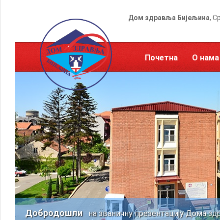
Дом здравља Бијељина
, С
Почетна
О нама
Добродошли
на званичну презентацију Дома зд