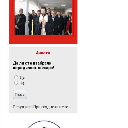
Анкета
Да ли сте изабрали
породичног љекара!
Да
Не
Резултат
|
Претходне анкете