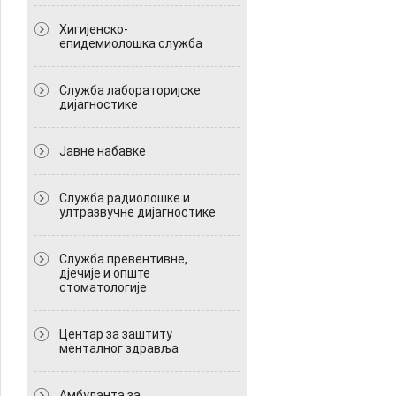
Хигијенско-
епидемиолошка служба
Служба лабораторијске
дијагностике
Јавне набавке
Служба радиолошке и
ултразвучне дијагностике
Служба превентивне,
дјечије и опште
стоматологије
Центар за заштиту
менталног здравља
Амбуланта за