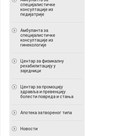
специјалистичке
консултације из
педијатрије
Амбуланта за
специјалистичке
консултације из
гинекологије
Центар за физикалну
рехабилитацију у
заједници
Центар за промоцију
здравља и превенцију
болести повреда и стања
Апотека затвореног типа
Новости