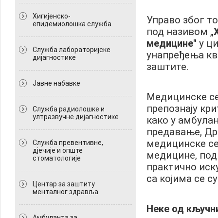
Хигијенско-
Управо због т
епидемиолошка служба
под називом „
медицине"
у ци
Служба лабораторијске
унапређења кв
дијагностике
заштите.
Јавне набавке
Медицинске сес
препознају кри
Служба радиолошке и
ултразвучне дијагностике
како у амбулан
предавање, Др
медицинске се
Служба превентивне,
дјечије и опште
медицине, поди
стоматологије
практично иск
са којима се с
Центар за заштиту
менталног здравља
Неке од кључни
Амбуланта за