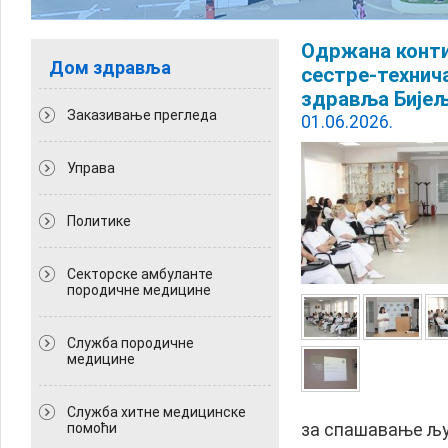
Одржана конти
Дом здравља
сестре-технич
здравља Бије
Заказивање прегледа
01.06.2026.
Управа
Политикe
Секторске амбуланте
породичне медицине
Служба породичне
медицине
Служба хитне медицинске
за спашавање љу
помоћи