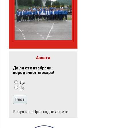
Анкета
Да ли сте изабрали
породичног љекара!
Да
Не
Резултат
|
Претходне анкете