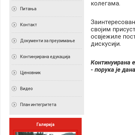
колегама.
Питања
Заинтересован
Контакт
својим присус
освјежиле пос
Документи за преузимање
дискусији.
Континуирана едукација
Континуирана 
- порука је да
Цјеновник
Видео
План интегритета
Галерија