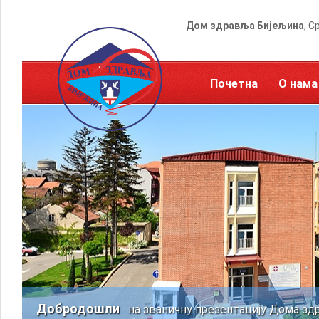
Дом здравља Бијељина
, С
Почетна
О нама
Добродошли
на званичну презентацију Дома зд