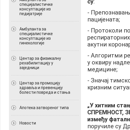
су
:
специјалистичке
консултације из
- Препознавањ
педијатрије
пацијената;
Амбуланта за
- Протоколи п
специјалистичке
респираторних
консултације из
гинекологије
акутни корона
- Алгоритми ре
Центар за физикалну
у оквиру надл
рехабилитацију у
заједници
медицине;
- Значај тимск
Центар за промоцију
кризним ситуа
здравља и превенцију
болести повреда и стања
„У хитним ста
Апотека затвореног типа
СПРЕМНОСТ, З
између фаталн
Новости
поручиле су Д