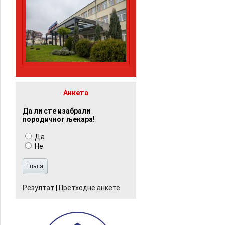
Анкета
Да ли сте изабрали
породичног љекара!
Да
Не
Резултат
|
Претходне анкете