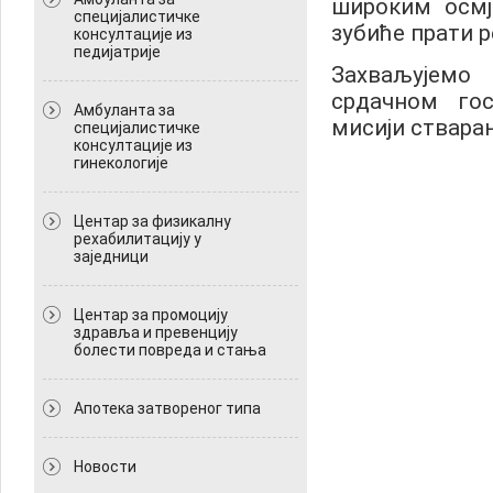
широким осмј
специјалистичке
зубиће прати ре
консултације из
педијатрије
Захваљујемо
срдачном го
Амбуланта за
мисији стварањ
специјалистичке
консултације из
гинекологије
Центар за физикалну
рехабилитацију у
заједници
Центар за промоцију
здравља и превенцију
болести повреда и стања
Апотека затвореног типа
Новости