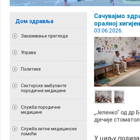
Сачувајмо здр
Дом здравља
оралној хигије
03.06.2026.
Заказивање прегледа
Управа
Политикe
Секторске амбуланте
породичне медицине
Служба породичне
„Јеленко“ од др 
медицине
дјечије стоматол
Служба хитне медицинске
помоћи
У циљу подиза