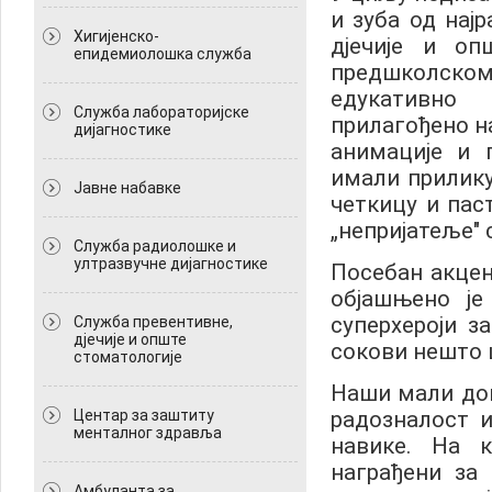
и зуба од нај
Хигијенско-
дјечије и оп
епидемиолошка служба
предшколско
едукативно
Служба лабораторијске
прилагођено н
дијагностике
анимације и 
имали прилику
Јавне набавке
четкицу и паст
„непријатеље"
Служба радиолошке и
ултразвучне дијагностике
Посебан акцен
објашњено ј
суперхероји з
Служба превентивне,
дјечије и опште
сокови нешто 
стоматологије
Наши мали дом
Центар за заштиту
радозналост и
менталног здравља
навике. На 
награђени за
Амбуланта за