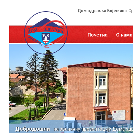
Дом здравља Бијељина
, С
Почетна
О нама
Добродошли
на званичну презентацију Дома зд